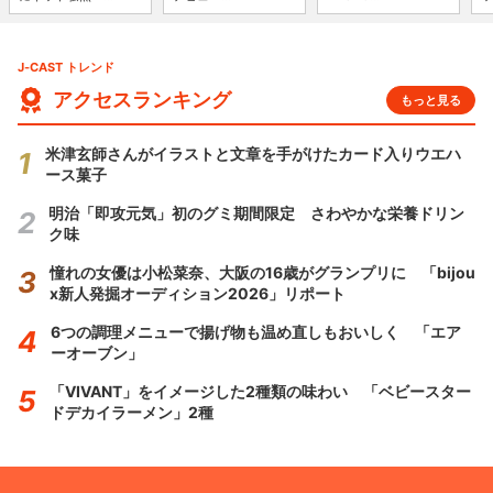
J-CAST トレンド
アクセスランキング
もっと見る
米津玄師さんがイラストと文章を手がけたカード入りウエハ
ース菓子
明治「即攻元気」初のグミ期間限定 さわやかな栄養ドリン
ク味
憧れの女優は小松菜奈、大阪の16歳がグランプリに 「bijou
x新人発掘オーディション2026」リポート
6つの調理メニューで揚げ物も温め直しもおいしく 「エア
ーオーブン」
「VIVANT」をイメージした2種類の味わい 「ベビースター
ドデカイラーメン」2種