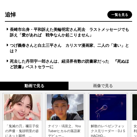
追悼
一覧を見る
長崎市出身・平和訴えた美輪明宏さん死去 ラストメッセージでも
訴え「愛があれば 戦争なんか起こりません」
つげ義春さんと白土三平さん カリスマ漫画家、二人の「違い」と
は？
死去した丹羽宇一郎さんは、経済界有数の読書家だった 『死ぬほ
ど読書』ベストセラーに
動画で見る
画像で見る
「鬼滅の刃」禰豆子役
ナイツ・塙宣之、You
解散のレペゼンフォッ
女
の声優・鬼頭明里の姿
Tuberヒカルの落語家
クス元リーダー・DJ S
利
にネット騒然 ...
デビュー...
HACHO...
ッ