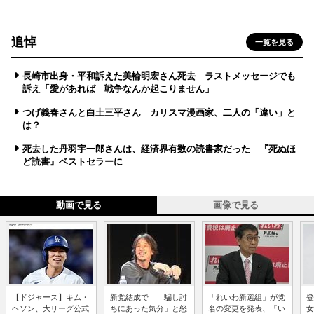
追悼
一覧を見る
長崎市出身・平和訴えた美輪明宏さん死去 ラストメッセージでも
訴え「愛があれば 戦争なんか起こりません」
つげ義春さんと白土三平さん カリスマ漫画家、二人の「違い」と
は？
死去した丹羽宇一郎さんは、経済界有数の読書家だった 『死ぬほ
ど読書』ベストセラーに
動画で見る
画像で見る
【ドジャース】キム・
新党結成で「「騙し討
「れいわ新選組」が党
登
ヘソン、大リーグ公式
ちにあった気分」と怒
名の変更を発表、「い
女