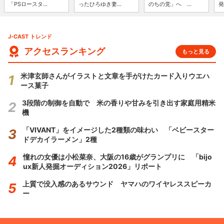
「PSロースタ...
ったひろゆき妻...
のちの党」へ ...
発
J-CAST トレンド
アクセスランキング
もっと見る
米津玄師さんがイラストと文章を手がけたカード入りウエハ
ース菓子
3段階の制御を自動で 米の香りや甘みを引き出す家庭用精米
機
「VIVANT」をイメージした2種類の味わい 「ベビースター
ドデカイラーメン」2種
憧れの女優は小松菜奈、大阪の16歳がグランプリに 「bijo
ux新人発掘オーディション2026」リポート
上質で没入感のあるサウンド ヤマハのワイヤレススピーカ
ー