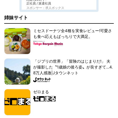
正社員 / 派遣社員
スポンサー：求人ボックス
姉妹サイト
ミセスドーナツ全4種を実食レビュー!可愛さ
も食べ応えもばっちりで大満足。
「ジブリの世界」「冒険のはじまりだ!」 夫
が撮影した〝1歳娘の後ろ姿〟が良すぎて...4.
8万人感激|Jタウンネット
ゼロまる