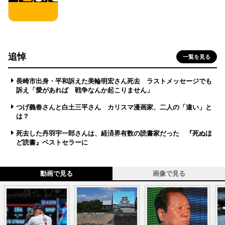
追悼
一覧を見る
長崎市出身・平和訴えた美輪明宏さん死去 ラストメッセージでも
訴え「愛があれば 戦争なんか起こりません」
つげ義春さんと白土三平さん カリスマ漫画家、二人の「違い」と
は？
死去した丹羽宇一郎さんは、経済界有数の読書家だった 『死ぬほ
ど読書』ベストセラーに
動画で見る
画像で見る