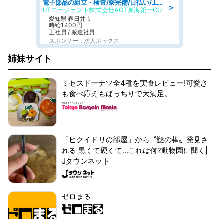
電子部品の組立・検査/寮完備/日払い/工場・製造
＞
UTエージェント株式会社AGT東海第一CU
愛知県 春日井市
時給1,400円
正社員 / 派遣社員
スポンサー：求人ボックス
姉妹サイト
ミセスドーナツ全4種を実食レビュー!可愛さ
も食べ応えもばっちりで大満足。
「ヒクイドリの部屋」から〝謎の棒〟発見さ
れる 黒くて硬くて...これは何?動物園に聞く|
Jタウンネット
ゼロまる