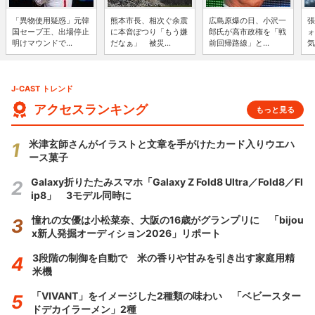
「異物使用疑惑」元韓
熊本市長、相次ぐ余震
広島原爆の日、小沢一
張
国セーブ王、出場停止
に本音ぽつり「もう嫌
郎氏が高市政権を「戦
ォ
明けマウンドで...
だなぁ」 被災...
前回帰路線」と...
気
J-CAST トレンド
アクセスランキング
もっと見る
米津玄師さんがイラストと文章を手がけたカード入りウエハ
ース菓子
Galaxy折りたたみスマホ「Galaxy Z Fold8 Ultra／Fold8／Fl
ip8」 3モデル同時に
憧れの女優は小松菜奈、大阪の16歳がグランプリに 「bijou
x新人発掘オーディション2026」リポート
3段階の制御を自動で 米の香りや甘みを引き出す家庭用精
米機
「VIVANT」をイメージした2種類の味わい 「ベビースター
ドデカイラーメン」2種