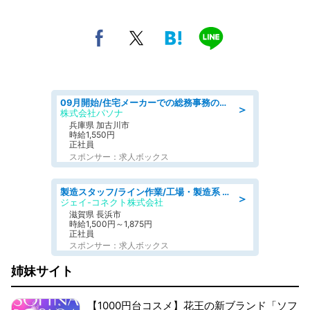
09月開始/住宅メーカーでの総務事務のお仕事/駅近/車通勤可/一般事務/人事労務
＞
株式会社パソナ
兵庫県 加古川市
時給1,550円
正社員
スポンサー：求人ボックス
製造スタッフ/ライン作業/工場・製造系 エンジン部品の機械加工/未経験可/昼食代無料
＞
ジェイ-コネクト株式会社
滋賀県 長浜市
時給1,500円～1,875円
正社員
スポンサー：求人ボックス
姉妹サイト
【1000円台コスメ】花王の新ブランド「ソフ