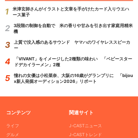
米津玄師さんがイラストと文章を手がけたカード入りウエハ
ース菓子
3段階の制御を自動で 米の香りや甘みを引き出す家庭用精米
機
上質で没入感のあるサウンド ヤマハのワイヤレススピーカ
ー
「VIVANT」をイメージした2種類の味わい 「ベビースター
ドデカイラーメン」2種
憧れの女優は小松菜奈、大阪の16歳がグランプリに 「bijou
x新人発掘オーディション2026」リポート
コンテンツ
関連サイト
ライフ
J-CASTニュース
グルメ
J-CASTトレンド