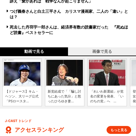
訴え「愛があれば 戦争なんか起こりません」
つげ義春さんと白土三平さん カリスマ漫画家、二人の「違い」と
は？
死去した丹羽宇一郎さんは、経済界有数の読書家だった 『死ぬほ
ど読書』ベストセラーに
動画で見る
画像で見る
【ドジャース】キム・
新党結成で「「騙し討
「れいわ新選組」が党
登
ヘソン、大リーグ公式
ちにあった気分」と怒
名の変更を発表、「い
女
「PSロースタ...
ったひろゆき妻...
のちの党」へ ...
発
J-CAST トレンド
アクセスランキング
もっと見る