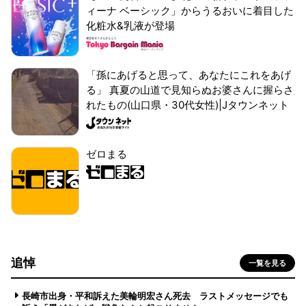
ィーナ ベーシック」からうるおいに着目した
化粧水&乳液が登場
「孫にあげると思って、あなたにこれをあげ
る」 真夏の山道で見知らぬお婆さんに握らさ
れたもの(山口県・30代女性)|Jタウンネット
ゼロまる
追悼
一覧を見る
長崎市出身・平和訴えた美輪明宏さん死去 ラストメッセージでも