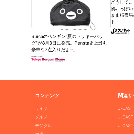
どうしてこ
物〟っぽい
まま精霊馬
ト
Suicaのペンギン"夏のラッキーバッ
グ"が8月8日に発売。Pensta史上最も
豪華な7点入りだよ~。
コンテンツ
関連サ
ライフ
J-CAS
グルメ
J-CAS
デジタル
J-CA