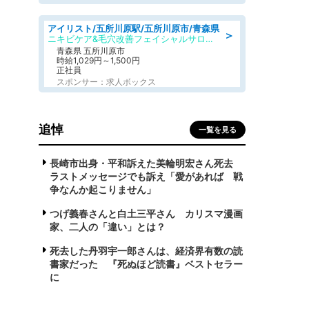
アイリスト/五所川原駅/五所川原市/青森県
＞
ニキビケア&毛穴改善フェイシャルサロン BELDAD
青森県 五所川原市
時給1,029円～1,500円
正社員
スポンサー：求人ボックス
追悼
一覧を見る
長崎市出身・平和訴えた美輪明宏さん死去
ラストメッセージでも訴え「愛があれば 戦
争なんか起こりません」
つげ義春さんと白土三平さん カリスマ漫画
家、二人の「違い」とは？
死去した丹羽宇一郎さんは、経済界有数の読
書家だった 『死ぬほど読書』ベストセラー
に