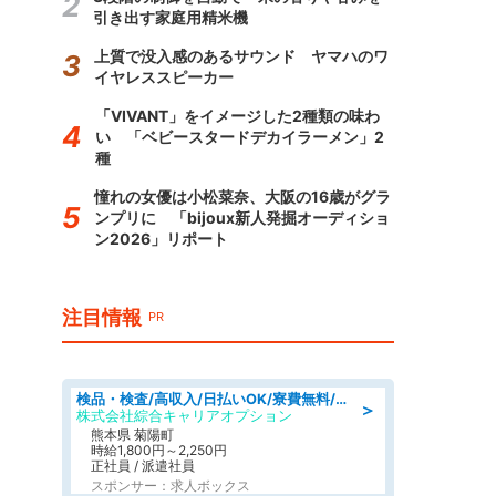
引き出す家庭用精米機
上質で没入感のあるサウンド ヤマハのワ
イヤレススピーカー
「VIVANT」をイメージした2種類の味わ
い 「ベビースタードデカイラーメン」2
種
憧れの女優は小松菜奈、大阪の16歳がグラ
ンプリに 「bijoux新人発掘オーディショ
ン2026」リポート
注目情報
PR
検品・検査/高収入/日払いOK/寮費無料/日勤/20・30・40代活躍中
＞
株式会社綜合キャリアオプション
熊本県 菊陽町
時給1,800円～2,250円
正社員 / 派遣社員
スポンサー：求人ボックス