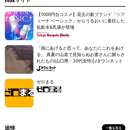
【1000円台コスメ】花王の新ブランド「ソフ
ィーナ ベーシック」からうるおいに着目した
化粧水&乳液が登場
「孫にあげると思って、あなたにこれをあげ
る」 真夏の山道で見知らぬお婆さんに握らさ
れたもの(山口県・30代女性)|Jタウンネット
ゼロまる
追悼
一覧を見る