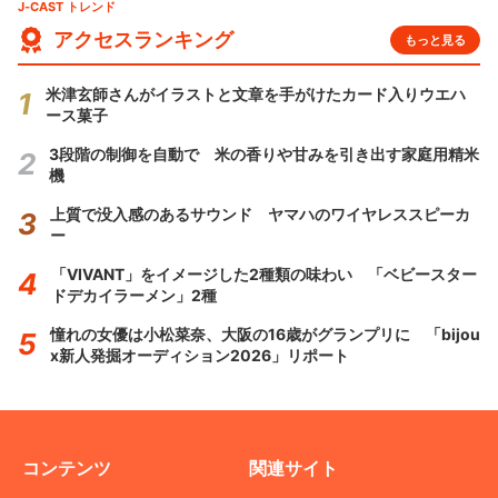
J-CAST トレンド
アクセスランキング
もっと見る
米津玄師さんがイラストと文章を手がけたカード入りウエハ
ース菓子
3段階の制御を自動で 米の香りや甘みを引き出す家庭用精米
機
上質で没入感のあるサウンド ヤマハのワイヤレススピーカ
ー
「VIVANT」をイメージした2種類の味わい 「ベビースター
ドデカイラーメン」2種
憧れの女優は小松菜奈、大阪の16歳がグランプリに 「bijou
x新人発掘オーディション2026」リポート
コンテンツ
関連サイト