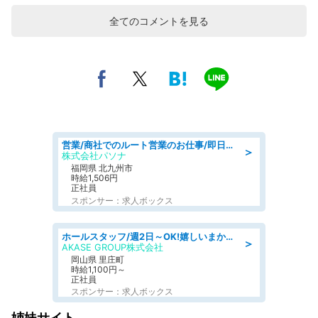
全てのコメントを見る
営業/商社でのルート営業のお仕事/即日勤務可/車通勤可/営業
＞
株式会社パソナ
福岡県 北九州市
時給1,506円
正社員
スポンサー：求人ボックス
ホールスタッフ/週2日～OK!嬉しいまかない付き/岡山県/浅口郡里庄町
＞
AKASE GROUP株式会社
岡山県 里庄町
時給1,100円～
正社員
スポンサー：求人ボックス
姉妹サイト