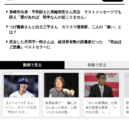
長崎市出身・平和訴えた美輪明宏さん死去 ラストメッセージでも
訴え「愛があれば 戦争なんか起こりません」
つげ義春さんと白土三平さん カリスマ漫画家、二人の「違い」と
は？
死去した丹羽宇一郎さんは、経済界有数の読書家だった 『死ぬほ
ど読書』ベストセラーに
動画で見る
画像で見る
【ドジャース】キム・
新党結成で「「騙し討
「れいわ新選組」が党
登
ヘソン、大リーグ公式
ちにあった気分」と怒
名の変更を発表、「い
女
「PSロースタ...
ったひろゆき妻...
のちの党」へ ...
発