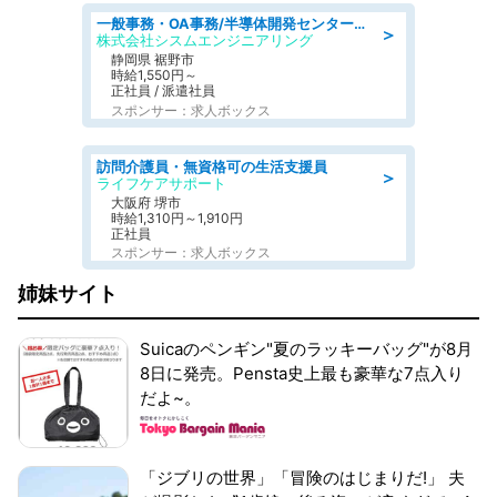
一般事務・OA事務/半導体開発センター内で事務&軽作業スタッフ、募集
＞
株式会社シスムエンジニアリング
静岡県 裾野市
時給1,550円～
正社員 / 派遣社員
スポンサー：求人ボックス
訪問介護員・無資格可の生活支援員
＞
ライフケアサポート
大阪府 堺市
時給1,310円～1,910円
正社員
スポンサー：求人ボックス
姉妹サイト
Suicaのペンギン"夏のラッキーバッグ"が8月
8日に発売。Pensta史上最も豪華な7点入り
だよ~。
「ジブリの世界」「冒険のはじまりだ!」 夫