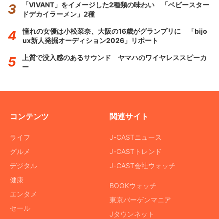
「VIVANT」をイメージした2種類の味わい 「ベビースター
ドデカイラーメン」2種
憧れの女優は小松菜奈、大阪の16歳がグランプリに 「bijo
ux新人発掘オーディション2026」リポート
上質で没入感のあるサウンド ヤマハのワイヤレススピーカ
ー
コンテンツ
関連サイト
ライフ
J-CASTニュース
グルメ
J-CASTトレンド
デジタル
J-CAST会社ウォッチ
健康
BOOKウォッチ
エンタメ
東京バーゲンマニア
セール
Jタウンネット