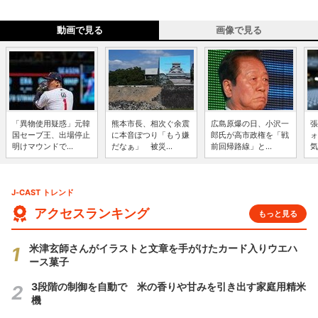
動画で見る
画像で見る
「異物使用疑惑」元韓
熊本市長、相次ぐ余震
広島原爆の日、小沢一
張
国セーブ王、出場停止
に本音ぽつり「もう嫌
郎氏が高市政権を「戦
ォ
明けマウンドで...
だなぁ」 被災...
前回帰路線」と...
気
J-CAST トレンド
アクセスランキング
もっと見る
米津玄師さんがイラストと文章を手がけたカード入りウエハ
ース菓子
3段階の制御を自動で 米の香りや甘みを引き出す家庭用精米
機