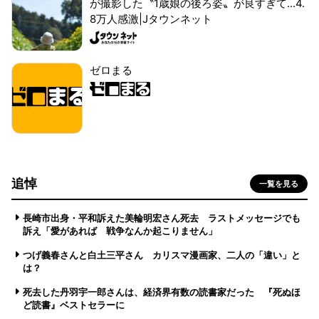
が撮影した〝1歳娘の後ろ姿〟が良すぎて...4.
8万人感激|Jタウンネット
ゼロまる
追悼
一覧を見る
長崎市出身・平和訴えた美輪明宏さん死去 ラストメッセージでも
訴え「愛があれば 戦争なんか起こりません」
つげ義春さんと白土三平さん カリスマ漫画家、二人の「違い」と
は？
死去した丹羽宇一郎さんは、経済界有数の読書家だった 『死ぬほ
ど読書』ベストセラーに