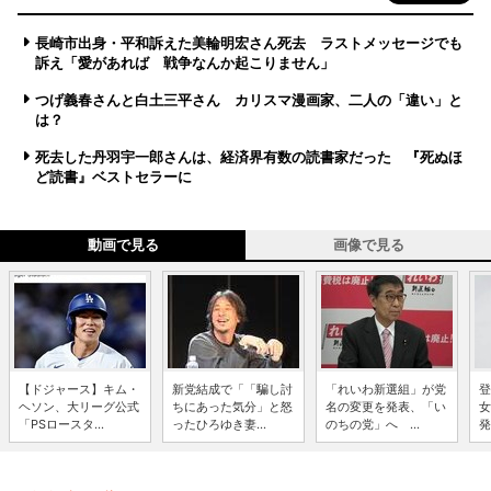
長崎市出身・平和訴えた美輪明宏さん死去 ラストメッセージでも
訴え「愛があれば 戦争なんか起こりません」
つげ義春さんと白土三平さん カリスマ漫画家、二人の「違い」と
は？
死去した丹羽宇一郎さんは、経済界有数の読書家だった 『死ぬほ
ど読書』ベストセラーに
動画で見る
画像で見る
【ドジャース】キム・
新党結成で「「騙し討
「れいわ新選組」が党
登
ヘソン、大リーグ公式
ちにあった気分」と怒
名の変更を発表、「い
女
「PSロースタ...
ったひろゆき妻...
のちの党」へ ...
発