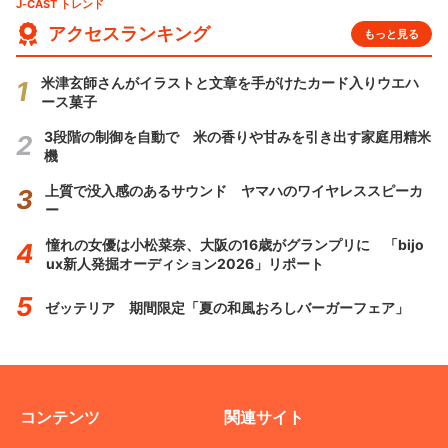
J-CAST トレンド
アクセスランキング
もっと見る
米津玄師さんがイラストと文章を手がけたカード入りウエハ
ース菓子
3段階の制御を自動で 米の香りや甘みを引き出す家庭用精米
機
上質で没入感のあるサウンド ヤマハのワイヤレススピーカ
ー
憧れの女優は小松菜奈、大阪の16歳がグランプリに 「bijo
ux新人発掘オーディション2026」リポート
ゼッテリア 期間限定「夏の和風おろしバーガーフェア」
コンテンツ
関連サイト