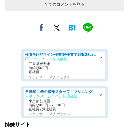
全てのコメントを見る
検査/検品/ライン作業 軽作業で月収28万円可 センサー部品の箱詰め 日勤 土日休
＞
UTエージェント株式会社
三重県 伊勢市
時給1,500円～
正社員
スポンサー：求人ボックス
自動加工機の操作スタッフ・マシニングセンタ/工業系卒歓迎/未経験OK/ブランクOK/週休2日制/年間休日125日
＞
アネックス・ジャパン株式会社
東京都 江東区
時給1,900円～2,300円
正社員 / 派遣社員
スポンサー：求人ボックス
姉妹サイト