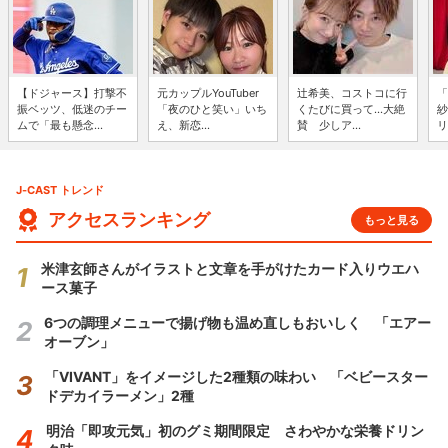
【ドジャース】打撃不
元カップルYouTuber
辻希美、コストコに行
「
振ベッツ、低迷のチー
「夜のひと笑い」いち
くたびに買って...大絶
紗
ムで「最も懸念...
え、新恋...
賛 少しア...
リ
J-CAST トレンド
アクセスランキング
もっと見る
米津玄師さんがイラストと文章を手がけたカード入りウエハ
ース菓子
6つの調理メニューで揚げ物も温め直しもおいしく 「エアー
オーブン」
「VIVANT」をイメージした2種類の味わい 「ベビースター
ドデカイラーメン」2種
明治「即攻元気」初のグミ期間限定 さわやかな栄養ドリン