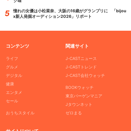
ク味
憧れの女優は小松菜奈、大阪の16歳がグランプリに 「bijou
x新人発掘オーディション2026」リポート
コンテンツ
関連サイト
ライフ
J-CASTニュース
グルメ
J-CASTトレンド
デジタル
J-CAST会社ウォッチ
健康
BOOKウォッチ
エンタメ
東京バーゲンマニア
セール
Jタウンネット
おうちスタイル
ゼロまる