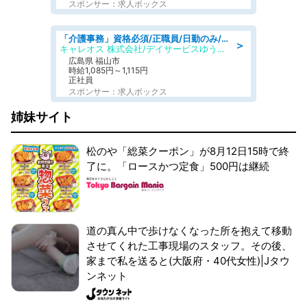
スポンサー：求人ボックス
「介護事務」資格必須/正職員/日勤のみ/デイサービス
＞
キャレオス 株式会社/デイサービスゆうゆう南本庄
広島県 福山市
時給1,085円～1,115円
正社員
スポンサー：求人ボックス
姉妹サイト
松のや「総菜クーポン」が8月12日15時で終
了に。「ロースかつ定食」500円は継続
道の真ん中で歩けなくなった所を抱えて移動
させてくれた工事現場のスタッフ。その後、
家まで私を送ると(大阪府・40代女性)|Jタウ
ンネット