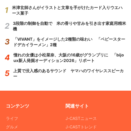
米津玄師さんがイラストと文章を手がけたカード入りウエハ
ース菓子
3段階の制御を自動で 米の香りや甘みを引き出す家庭用精米
機
「VIVANT」をイメージした2種類の味わい 「ベビースター
ドデカイラーメン」2種
憧れの女優は小松菜奈、大阪の16歳がグランプリに 「bijo
ux新人発掘オーディション2026」リポート
上質で没入感のあるサウンド ヤマハのワイヤレススピーカ
ー
コンテンツ
関連サイト
ライフ
J-CASTニュース
グルメ
J-CASTトレンド