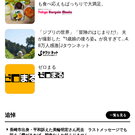
も食べ応えもばっちりで大満足。
「ジブリの世界」「冒険のはじまりだ!」 夫
が撮影した〝1歳娘の後ろ姿〟が良すぎて...4.
8万人感激|Jタウンネット
ゼロまる
追悼
一覧を見る
長崎市出身・平和訴えた美輪明宏さん死去 ラストメッセージでも