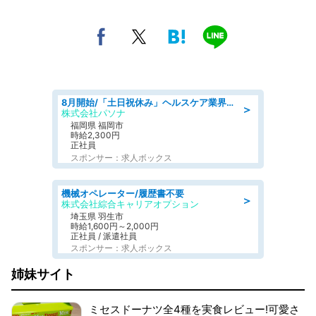
8月開始/「土日祝休み」ヘルスケア業界の産業保健師/高時給/未経験OK/要資格:保健師、正看護師
＞
株式会社パソナ
福岡県 福岡市
時給2,300円
正社員
スポンサー：求人ボックス
機械オペレーター/履歴書不要
＞
株式会社綜合キャリアオプション
埼玉県 羽生市
時給1,600円～2,000円
正社員 / 派遣社員
スポンサー：求人ボックス
姉妹サイト
ミセスドーナツ全4種を実食レビュー!可愛さ