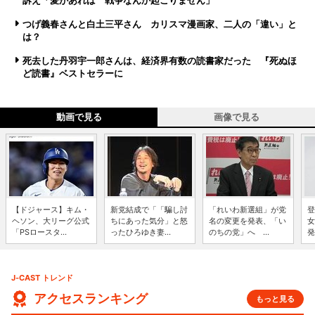
訴え「愛があれば 戦争なんか起こりません」
つげ義春さんと白土三平さん カリスマ漫画家、二人の「違い」と
は？
死去した丹羽宇一郎さんは、経済界有数の読書家だった 『死ぬほ
ど読書』ベストセラーに
動画で見る
画像で見る
【ドジャース】キム・
新党結成で「「騙し討
「れいわ新選組」が党
登
ヘソン、大リーグ公式
ちにあった気分」と怒
名の変更を発表、「い
女
「PSロースタ...
ったひろゆき妻...
のちの党」へ ...
発
J-CAST トレンド
アクセスランキング
もっと見る