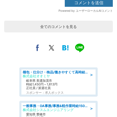
全てのコメントを見る
梱包・仕分け・検品/働きやすくて高時給の仕分け作業長期休暇充実/残業なし
＞
株式会社オオミヤ
岐阜県 美濃加茂市
時給1,450円～1,813円
正社員 / 派遣社員
スポンサー：求人ボックス
一般事務・OA事務/事務&軽作業時給1500円土日祝休み各種社保完備
＞
株式会社シスムエンジニアリング
愛知県 豊橋市