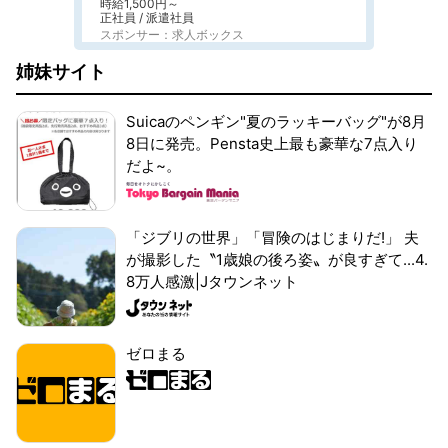
時給1,500円～
正社員 / 派遣社員
スポンサー：求人ボックス
姉妹サイト
Suicaのペンギン"夏のラッキーバッグ"が8月
8日に発売。Pensta史上最も豪華な7点入り
だよ~。
「ジブリの世界」「冒険のはじまりだ!」 夫
が撮影した〝1歳娘の後ろ姿〟が良すぎて...4.
8万人感激|Jタウンネット
ゼロまる