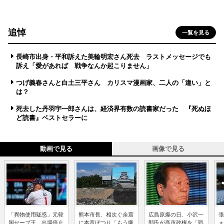
追悼
一覧を見る
長崎市出身・平和訴えた美輪明宏さん死去 ラストメッセージでも
訴え「愛があれば 戦争なんか起こりません」
つげ義春さんと白土三平さん カリスマ漫画家、二人の「違い」と
は？
死去した丹羽宇一郎さんは、経済界有数の読書家だった 『死ぬほ
ど読書』ベストセラーに
動画で見る
画像で見る
「異物使用疑惑」元韓
熊本市長、相次ぐ余震
広島原爆の日、小沢一
張
国セーブ王、出場停止
に本音ぽつり「もう嫌
郎氏が高市政権を「戦
ォ