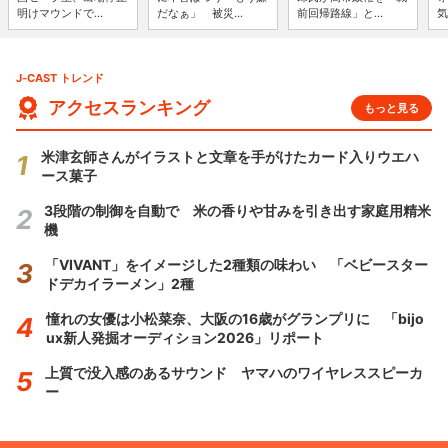
明けマウンドで...
だなぁ」 被災...
前回帰路線」と...
気
J-CAST トレンド
アクセスランキング
もっと見る
米津玄師さんがイラストと文章を手がけたカード入りウエハ
ース菓子
3段階の制御を自動で 米の香りや甘みを引き出す家庭用精米
機
「VIVANT」をイメージした2種類の味わい 「ベビースター
ドデカイラーメン」2種
憧れの女優は小松菜奈、大阪の16歳がグランプリに 「bijo
ux新人発掘オーディション2026」リポート
上質で没入感のあるサウンド ヤマハのワイヤレススピーカ
ー