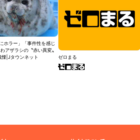
にホラー」「事件性を感じ
ふわアザラシの〝赤い異変〟
戦慄|Jタウンネット
ゼロまる