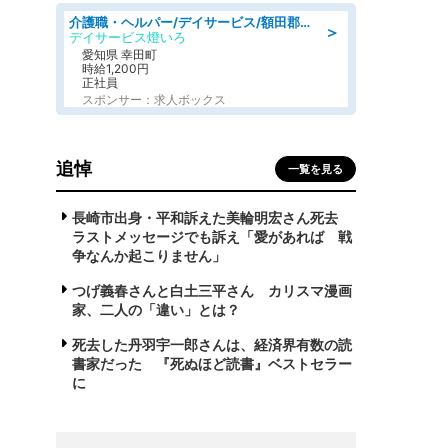
介護職・ヘルパー/デイサービス/額田郡幸田町/JR東海道本線 幸田/愛知県
＞
デイサービス燈いろ
愛知県 幸田町
時給1,200円
正社員
スポンサー：求人ボックス
追悼
一覧を見る
長崎市出身・平和訴えた美輪明宏さん死去
ラストメッセージでも訴え「愛があれば 戦
争なんか起こりません」
つげ義春さんと白土三平さん カリスマ漫画
家、二人の「違い」とは？
死去した丹羽宇一郎さんは、経済界有数の読
書家だった 『死ぬほど読書』ベストセラー
に