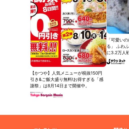
「可愛いの
る」 ふわ
に3.2万人
【かつや】人気メニューが税抜150円
引き&ご飯大盛り無料!お得すぎる「感
謝祭」は8月14日まで開催中。