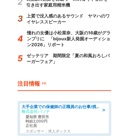
引き出す家庭用精米機
上質で没入感のあるサウンド ヤマハのワ
イヤレススピーカー
憧れの女優は小松菜奈、大阪の16歳がグラ
ンプリに 「bijoux新人発掘オーディショ
ン2026」リポート
ゼッテリア 期間限定「夏の和風おろしバ
ーガーフェア」
注目情報
PR
大手企業での保健師の正職員のお仕事/残業なし/要資格:保健師
＞
株式会社パソナ
愛知県 豊田市
時給2,000円
正社員
スポンサー：求人ボックス