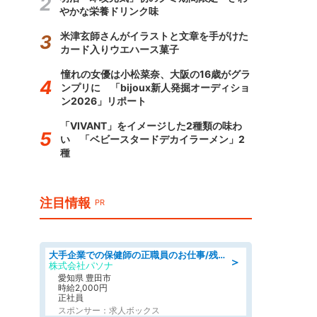
やかな栄養ドリンク味
米津玄師さんがイラストと文章を手がけた
カード入りウエハース菓子
憧れの女優は小松菜奈、大阪の16歳がグラ
ンプリに 「bijoux新人発掘オーディショ
ン2026」リポート
「VIVANT」をイメージした2種類の味わ
い 「ベビースタードデカイラーメン」2
種
注目情報
PR
大手企業での保健師の正職員のお仕事/残業なし/要資格:保健師
＞
株式会社パソナ
愛知県 豊田市
時給2,000円
正社員
スポンサー：求人ボックス