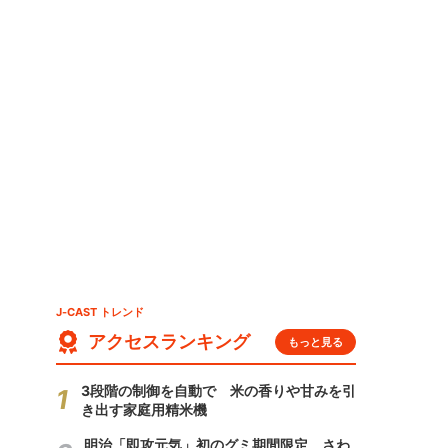
J-CAST トレンド
アクセスランキング
もっと見る
3段階の制御を自動で 米の香りや甘みを引
き出す家庭用精米機
明治「即攻元気」初のグミ期間限定 さわ