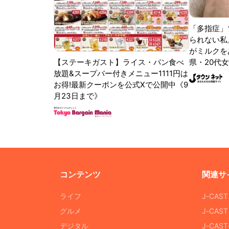
「多指症」
られない私
がミルクをあ
【ステーキガスト】ライス・パン食べ
県・20代女
放題&スープバー付きメニュー1111円は
お得!最新クーポンを公式Xで公開中《9
月23日まで》
コンテンツ
関連サ
ライフ
J-CAS
グルメ
J-CAS
デジタル
J-CA