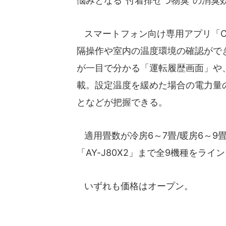
悩みとなる"付着排せつ物臭"の消臭
スマートフォン向け専用アプリ「CO
隔操作や室内の温度環境の確認がで
が一目で分かる「運転履歴画面」や
載。設定温度を緩めた場合の電力量
となどが把握できる。
適用畳数が冷房6～7畳/暖房6～9畳「
「AY-J80X2」まで全9機種をライ
いずれも価格はオープン。