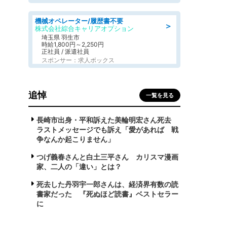
機械オペレーター/履歴書不要
＞
株式会社綜合キャリアオプション
埼玉県 羽生市
時給1,800円～2,250円
正社員 / 派遣社員
スポンサー：求人ボックス
追悼
一覧を見る
長崎市出身・平和訴えた美輪明宏さん死去
ラストメッセージでも訴え「愛があれば 戦
争なんか起こりません」
つげ義春さんと白土三平さん カリスマ漫画
家、二人の「違い」とは？
死去した丹羽宇一郎さんは、経済界有数の読
書家だった 『死ぬほど読書』ベストセラー
に