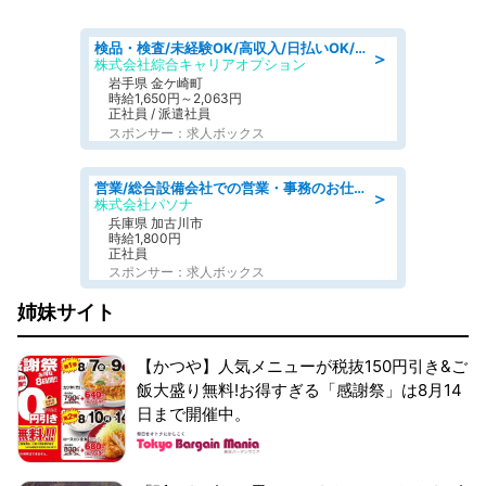
検品・検査/未経験OK/高収入/日払いOK/交替制/20・30・40代活躍中
＞
株式会社綜合キャリアオプション
岩手県 金ケ崎町
時給1,650円～2,063円
正社員 / 派遣社員
スポンサー：求人ボックス
営業/総合設備会社での営業・事務のお仕事/即日勤務可/車通勤可/営業/営業事務
＞
株式会社パソナ
兵庫県 加古川市
時給1,800円
正社員
スポンサー：求人ボックス
姉妹サイト
【かつや】人気メニューが税抜150円引き&ご
飯大盛り無料!お得すぎる「感謝祭」は8月14
日まで開催中。