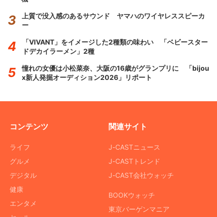
上質で没入感のあるサウンド ヤマハのワイヤレススピーカ
ー
「VIVANT」をイメージした2種類の味わい 「ベビースター
ドデカイラーメン」2種
憧れの女優は小松菜奈、大阪の16歳がグランプリに 「bijou
x新人発掘オーディション2026」リポート
コンテンツ
関連サイト
ライフ
J-CASTニュース
グルメ
J-CASTトレンド
デジタル
J-CAST会社ウォッチ
健康
BOOKウォッチ
エンタメ
東京バーゲンマニア