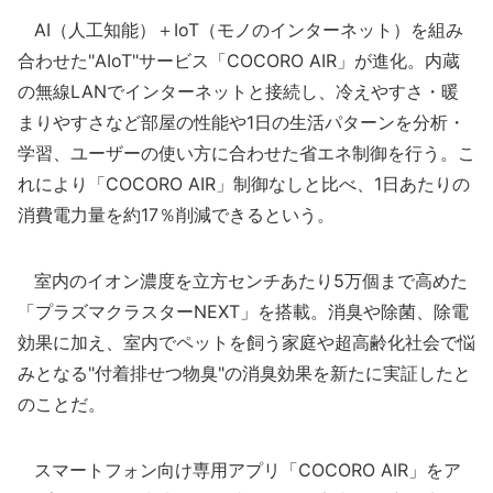
AI（人工知能）＋IoT（モノのインターネット）を組み
合わせた"AIoT"サービス「COCORO AIR」が進化。内蔵
の無線LANでインターネットと接続し、冷えやすさ・暖
まりやすさなど部屋の性能や1日の生活パターンを分析・
学習、ユーザーの使い方に合わせた省エネ制御を行う。こ
れにより「COCORO AIR」制御なしと比べ、1日あたりの
消費電力量を約17％削減できるという。
室内のイオン濃度を立方センチあたり5万個まで高めた
「プラズマクラスターNEXT」を搭載。消臭や除菌、除電
効果に加え、室内でペットを飼う家庭や超高齢化社会で悩
みとなる"付着排せつ物臭"の消臭効果を新たに実証したと
のことだ。
スマートフォン向け専用アプリ「COCORO AIR」をア