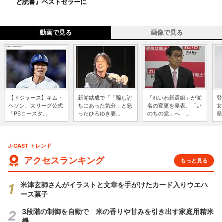
ど読書』ベストセラーに
動画で見る
画像で見る
【ドジャース】キム・
新党結成で「「騙し討
「れいわ新選組」が党
登
ヘソン、大リーグ公式
ちにあった気分」と怒
名の変更を発表、「い
女
「PSロースタ...
ったひろゆき妻...
のちの党」へ ...
発
J-CAST トレンド
アクセスランキング
もっと見る
米津玄師さんがイラストと文章を手がけたカード入りウエハ
ース菓子
3段階の制御を自動で 米の香りや甘みを引き出す家庭用精米
機