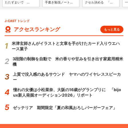
たたずまいで ...
手書き勉強ノート...
クセル決める 「...
一
J-CAST トレンド
アクセスランキング
もっと見る
米津玄師さんがイラストと文章を手がけたカード入りウエハ
ース菓子
3段階の制御を自動で 米の香りや甘みを引き出す家庭用精米
機
上質で没入感のあるサウンド ヤマハのワイヤレススピーカ
ー
憧れの女優は小松菜奈、大阪の16歳がグランプリに 「bijo
ux新人発掘オーディション2026」リポート
ゼッテリア 期間限定「夏の和風おろしバーガーフェア」