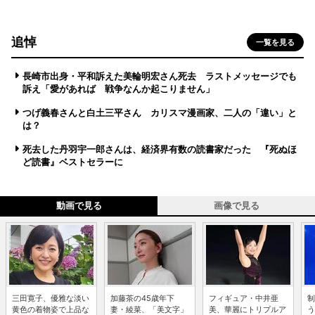
追悼
一覧を見る
長崎市出身・平和訴えた美輪明宏さん死去 ラストメッセージでも
訴え「愛があれば 戦争なんか起こりません」
つげ義春さんと白土三平さん カリスマ漫画家、二人の「違い」と
は？
死去した丹羽宇一郎さんは、経済界有数の読書家だった 『死ぬほ
ど読書』ベストセラーに
動画で見る
画像で見る
三田寛子、優雅な淡い
加藤茶の45歳年下
フィギュア・中井亜
制
黄色の着物姿で上品な
妻・綾菜、「美文字」
美、華麗にトリプルア
う