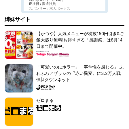
正社員 / 派遣社員
スポンサー：求人ボックス
姉妹サイト
【かつや】人気メニューが税抜150円引き&ご
飯大盛り無料!お得すぎる「感謝祭」は8月14
日まで開催中。
「可愛いのにホラー」「事件性を感じる」 ふ
わふわアザラシの〝赤い異変〟に3.2万人戦
慄|Jタウンネット
ゼロまる