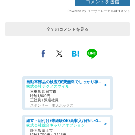
全てのコメントを見る
自動車部品の検査/寮費無料でしっかり稼げる denso aichi
＞
株式会社テクノスマイル
三重県 四日市市
時給1,800円
正社員 / 派遣社員
スポンサー：求人ボックス
組立・組付け/未経験OK/高収入/日払いOK/交替制/20・30・40代活躍中
＞
株式会社綜合キャリアオプション
静岡県 富士市
時給1,700円～2,125円