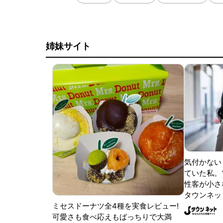
姉妹サイト
気付かない
ていた私。
性客が小さな
タウンネッ
ミセスドーナツ全4種を実食レビュー!
可愛さも食べ応えもばっちりで大満