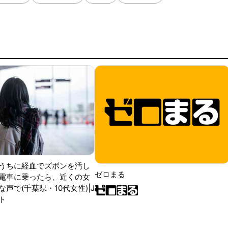
うちに経血でズボンを汚し
ゼロまる
電車に乗ったら、近くの女
声で(千葉県・10代女性)|J
ト