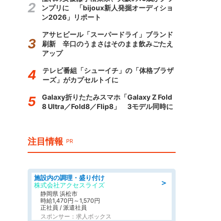
ンプリに 「bijoux新人発掘オーディショ
ン2026」リポート
アサヒビール「スーパードライ」ブランド
刷新 辛口のうまさはそのまま飲みごたえ
アップ
テレビ番組「シューイチ」の「体格ブラザ
ーズ」がカプセルトイに
Galaxy折りたたみスマホ「Galaxy Z Fold
8 Ultra／Fold8／Flip8」 3モデル同時に
注目情報
PR
施設内の調理・盛り付け
＞
株式会社アクセスライズ
静岡県 浜松市
時給1,470円～1,570円
正社員 / 派遣社員
スポンサー：求人ボックス