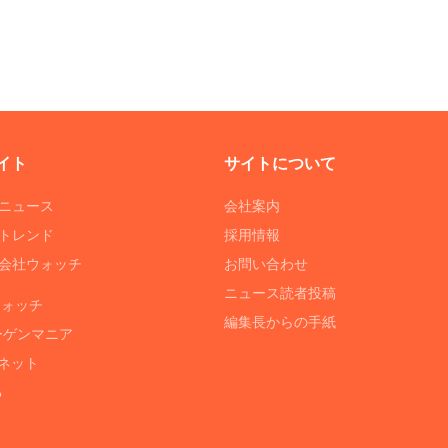
イト
サイトについて
Tニュース
会社案内
Tトレンド
採用情報
ST会社ウォッチ
お問い合わせ
ニュース読者投稿
ウォッチ
編集長からの手紙
ーゲンマニア
ネット
る