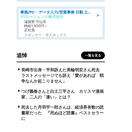
事務/PC・データ入力/営業事務 日勤 土日休み 船舶用のエンジンを扱う会社 総合事務
＞
UTエージェント株式会社
滋賀県 守山市
時給1,300円～
正社員
スポンサー：求人ボックス
追悼
一覧を見る
長崎市出身・平和訴えた美輪明宏さん死去
ラストメッセージでも訴え「愛があれば 戦
争なんか起こりません」
つげ義春さんと白土三平さん カリスマ漫画
家、二人の「違い」とは？
死去した丹羽宇一郎さんは、経済界有数の読
書家だった 『死ぬほど読書』ベストセラー
に