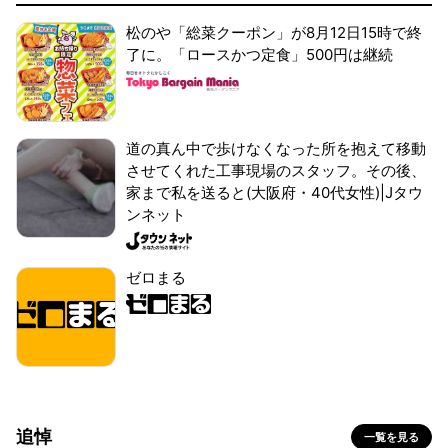
松のや「総菜クーポン」が8月12日15時で終
了に。「ロースかつ定食」500円は継続
道の真ん中で歩けなくなった所を抱えて移動
させてくれた工事現場のスタッフ。その後、
家まで私を送ると(大阪府・40代女性)|Jタウ
ンネット
ゼロまる
追悼
一覧を見る