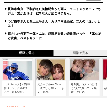
長崎市出身・平和訴えた美輪明宏さん死去 ラストメッセージでも
訴え「愛があれば 戦争なんか起こりません」
つげ義春さんと白土三平さん カリスマ漫画家、二人の「違い」と
は？
死去した丹羽宇一郎さんは、経済界有数の読書家だった 『死ぬほ
ど読書』ベストセラーに
動画で見る
画像で見る
【ドジャース】打撃不
元カップルYouTuber
辻希美、コストコに行
「
振ベッツ、低迷のチー
「夜のひと笑い」いち
くたびに買って...大絶
紗
ムで「最も懸念...
え、新恋...
賛 少しア...
リ