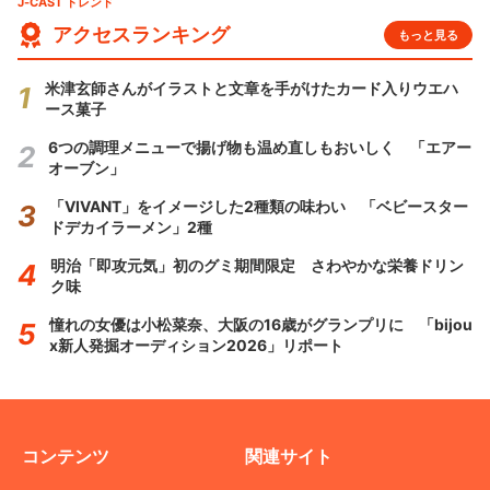
J-CAST トレンド
アクセスランキング
もっと見る
米津玄師さんがイラストと文章を手がけたカード入りウエハ
ース菓子
6つの調理メニューで揚げ物も温め直しもおいしく 「エアー
オーブン」
「VIVANT」をイメージした2種類の味わい 「ベビースター
ドデカイラーメン」2種
明治「即攻元気」初のグミ期間限定 さわやかな栄養ドリン
ク味
憧れの女優は小松菜奈、大阪の16歳がグランプリに 「bijou
x新人発掘オーディション2026」リポート
コンテンツ
関連サイト