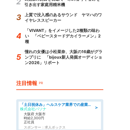
引き出す家庭用精米機
上質で没入感のあるサウンド ヤマハのワ
イヤレススピーカー
「VIVANT」をイメージした2種類の味わ
い 「ベビースタードデカイラーメン」2
種
憧れの女優は小松菜奈、大阪の16歳がグラ
ンプリに 「bijoux新人発掘オーディショ
ン2026」リポート
注目情報
PR
「土日祝休み」ヘルスケア業界での産業保健師業務/看護師/高時給/要資格:正看護師
＞
株式会社パソナ
大阪府 大阪市
時給2,300円
正社員
スポンサー：求人ボックス