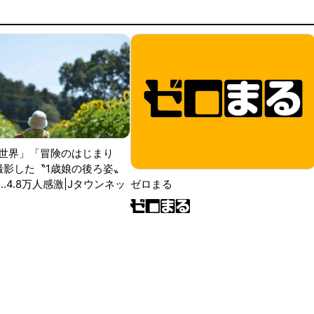
世界」「冒険のはじまり
が撮影した〝1歳娘の後ろ姿〟
ゼロまる
..4.8万人感激|Jタウンネッ