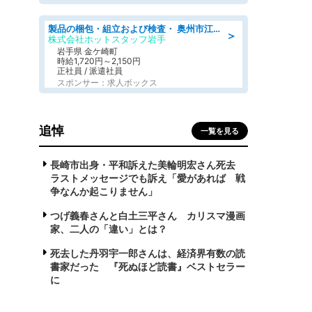
製品の梱包・組立および検査・ 奥州市江刺/大手企業で長期安定 梱包・検査・組立/半年経過毎に5万円の報奨金有
＞
株式会社ホットスタッフ岩手
岩手県 金ケ崎町
時給1,720円～2,150円
正社員 / 派遣社員
スポンサー：求人ボックス
追悼
一覧を見る
長崎市出身・平和訴えた美輪明宏さん死去
ラストメッセージでも訴え「愛があれば 戦
争なんか起こりません」
つげ義春さんと白土三平さん カリスマ漫画
家、二人の「違い」とは？
死去した丹羽宇一郎さんは、経済界有数の読
書家だった 『死ぬほど読書』ベストセラー
に