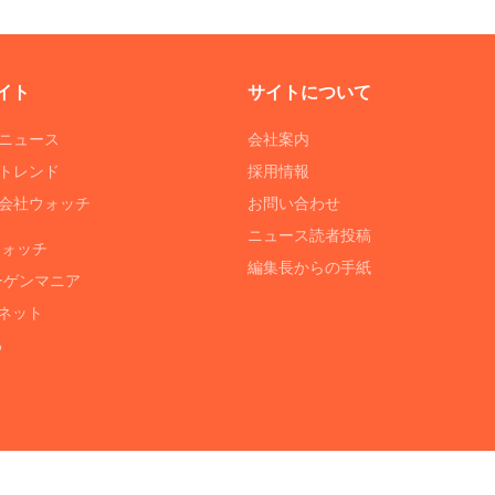
イト
サイトについて
Tニュース
会社案内
Tトレンド
採用情報
ST会社ウォッチ
お問い合わせ
ニュース読者投稿
ウォッチ
編集長からの手紙
ーゲンマニア
ネット
る