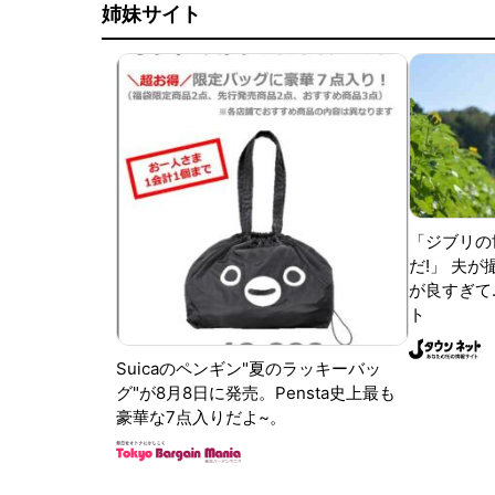
姉妹サイト
「ジブリの
だ!」 夫
が良すぎて.
ト
Suicaのペンギン"夏のラッキーバッ
グ"が8月8日に発売。Pensta史上最も
豪華な7点入りだよ~。