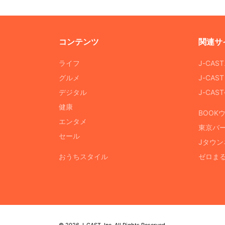
コンテンツ
関連サ
ライフ
J-CAS
グルメ
J-CAS
デジタル
J-CA
健康
BOOK
エンタメ
東京バ
セール
Jタウン
おうちスタイル
ゼロま