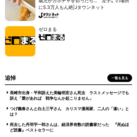
歳児がカボチャを切ったら...〝左手〟の場所
に5.3万人もん絶|Jタウンネット
ゼロまる
追悼
一覧を見る
長崎市出身・平和訴えた美輪明宏さん死去 ラストメッセージでも
訴え「愛があれば 戦争なんか起こりません」
つげ義春さんと白土三平さん カリスマ漫画家、二人の「違い」と
は？
死去した丹羽宇一郎さんは、経済界有数の読書家だった 『死ぬほ
ど読書』ベストセラーに