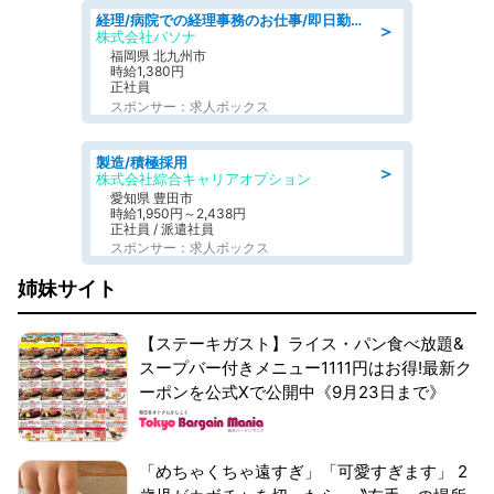
経理/病院での経理事務のお仕事/即日勤務可/車通勤可/経理/一般事務
＞
株式会社パソナ
福岡県 北九州市
時給1,380円
正社員
スポンサー：求人ボックス
製造/積極採用
＞
株式会社綜合キャリアオプション
愛知県 豊田市
時給1,950円～2,438円
正社員 / 派遣社員
スポンサー：求人ボックス
姉妹サイト
【ステーキガスト】ライス・パン食べ放題&
スープバー付きメニュー1111円はお得!最新ク
ーポンを公式Xで公開中《9月23日まで》
「めちゃくちゃ遠すぎ」「可愛すぎます」 2