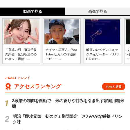
動画で見る
画像で見る
「鬼滅の刃」禰豆子役
ナイツ・塙宣之、You
解散のレペゼンフォッ
女
の声優・鬼頭明里の姿
Tuberヒカルの落語家
クス元リーダー・DJ S
利
にネット騒然 ...
デビュー...
HACHO...
ッ
J-CAST トレンド
アクセスランキング
もっと見る
3段階の制御を自動で 米の香りや甘みを引き出す家庭用精米
機
明治「即攻元気」初のグミ期間限定 さわやかな栄養ドリン
ク味