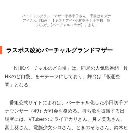
バーチャルグランドマザー小林幸子さん、手前はキズナ
アイさん（動画「【キズナアイ×小林幸子】千本桜 歌
ってみた【バーチャルコラボ】」より）
ラスボス改めバーチャルグランドマザー
「NHKバーチャルのど自慢」は、同局の人気歌番組「N
HKのど自慢」をモチーフにしており、舞台は「仮想空
間」となる。
番組公式サイトによれば、バーチャル化した小田切千ア
ナウンサー（49）が司会を務める。持ち歌を披露する出
場者には、VTuberのミライアカリさん、月ノ美兎さん、
富士葵さん、電脳少女シロさん、ときのそらさん、鈴木ヒ