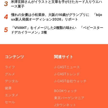
米津玄師さんがイラストと文章を手がけたカード入りウエハ
ース菓子
憧れの女優は小松菜奈、大阪の16歳がグランプリに 「bijo
ux新人発掘オーディション2026」リポート
「VIVANT」をイメージした2種類の味わい 「ベビースター
ドデカイラーメン」2種
コンテンツ
関連サイト
ライフ
J-CASTニュース
グルメ
J-CASTトレンド
デジタル
J-CAST会社ウォッチ
健康
BOOKウォッチ
エンタメ
東京バーゲンマニア
セール
Jタウンネット