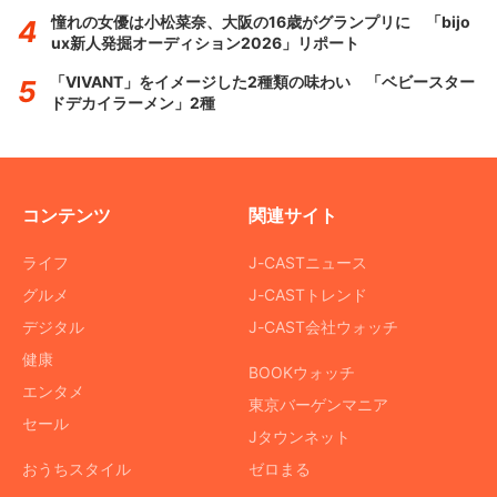
憧れの女優は小松菜奈、大阪の16歳がグランプリに 「bijo
ux新人発掘オーディション2026」リポート
「VIVANT」をイメージした2種類の味わい 「ベビースター
ドデカイラーメン」2種
コンテンツ
関連サイト
ライフ
J-CASTニュース
グルメ
J-CASTトレンド
デジタル
J-CAST会社ウォッチ
健康
BOOKウォッチ
エンタメ
東京バーゲンマニア
セール
Jタウンネット
おうちスタイル
ゼロまる