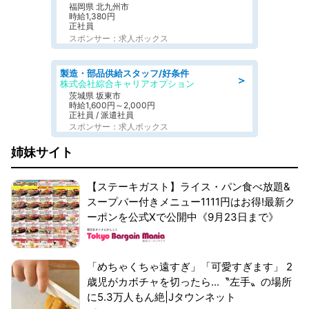
福岡県 北九州市
時給1,380円
正社員
スポンサー：求人ボックス
製造・部品供給スタッフ/好条件
＞
株式会社綜合キャリアオプション
茨城県 坂東市
時給1,600円～2,000円
正社員 / 派遣社員
スポンサー：求人ボックス
姉妹サイト
【ステーキガスト】ライス・パン食べ放題&
スープバー付きメニュー1111円はお得!最新ク
ーポンを公式Xで公開中《9月23日まで》
「めちゃくちゃ遠すぎ」「可愛すぎます」 2
歳児がカボチャを切ったら...〝左手〟の場所
に5.3万人もん絶|Jタウンネット