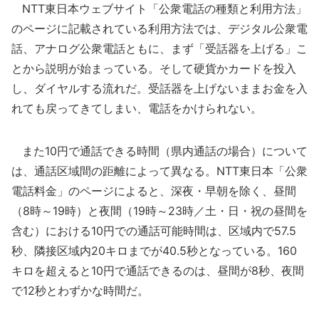
NTT東日本ウェブサイト「公衆電話の種類と利用方法」
のページに記載されている利用方法では、デジタル公衆電
話、アナログ公衆電話ともに、まず「受話器を上げる」こ
とから説明が始まっている。そして硬貨かカードを投入
し、ダイヤルする流れだ。受話器を上げないままお金を入
れても戻ってきてしまい、電話をかけられない。
また10円で通話できる時間（県内通話の場合）について
は、通話区域間の距離によって異なる。NTT東日本「公衆
電話料金」のページによると、深夜・早朝を除く、昼間
（8時～19時）と夜間（19時～23時／土・日・祝の昼間を
含む）における10円での通話可能時間は、区域内で57.5
秒、隣接区域内20キロまでが40.5秒となっている。160
キロを超えると10円で通話できるのは、昼間が8秒、夜間
で12秒とわずかな時間だ。