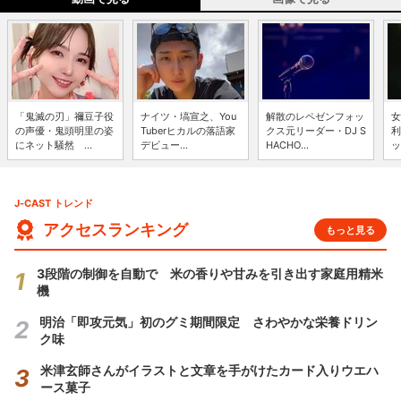
「鬼滅の刃」禰豆子役
ナイツ・塙宣之、You
解散のレペゼンフォッ
女
の声優・鬼頭明里の姿
Tuberヒカルの落語家
クス元リーダー・DJ S
利
にネット騒然 ...
デビュー...
HACHO...
ッ
J-CAST トレンド
アクセスランキング
もっと見る
3段階の制御を自動で 米の香りや甘みを引き出す家庭用精米
機
明治「即攻元気」初のグミ期間限定 さわやかな栄養ドリン
ク味
米津玄師さんがイラストと文章を手がけたカード入りウエハ
ース菓子