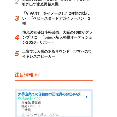
引き出す家庭用精米機
「VIVANT」をイメージした2種類の味わ
い 「ベビースタードデカイラーメン」2
種
憧れの女優は小松菜奈、大阪の16歳がグラ
ンプリに 「bijoux新人発掘オーディショ
ン2026」リポート
上質で没入感のあるサウンド ヤマハのワ
イヤレススピーカー
注目情報
PR
大手企業での保健師の正職員のお仕事/残業なし/要資格:保健師
＞
株式会社パソナ
愛知県 豊田市
時給2,000円
正社員
スポンサー：求人ボックス