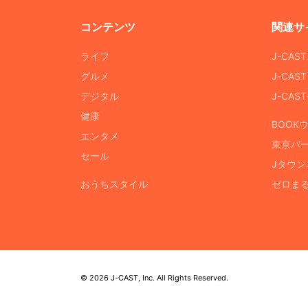
コンテンツ
関連サ
ライフ
J-CAS
グルメ
J-CAS
デジタル
J-CA
健康
BOOK
エンタメ
東京バ
セール
Jタウン
おうちスタイル
ゼロま
© 2026 J-CAST, Inc. All Rights Reserved.