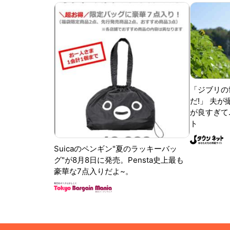
「ジブリの
だ!」 夫
が良すぎて.
ト
Suicaのペンギン"夏のラッキーバッ
グ"が8月8日に発売。Pensta史上最も
豪華な7点入りだよ~。