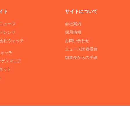
イト
サイトについて
Tニュース
会社案内
Tトレンド
採用情報
ST会社ウォッチ
お問い合わせ
ニュース読者投稿
ウォッチ
編集長からの手紙
ーゲンマニア
ネット
る