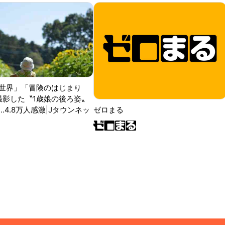
世界」「冒険のはじまり
が撮影した〝1歳娘の後ろ姿〟
ゼロまる
..4.8万人感激|Jタウンネッ