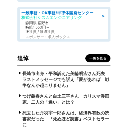
一般事務・OA事務/半導体開発センター内で事務&軽作業スタッフ、募集
＞
株式会社シスムエンジニアリング
静岡県 裾野市
時給1,550円～
正社員 / 派遣社員
スポンサー：求人ボックス
追悼
一覧を見る
長崎市出身・平和訴えた美輪明宏さん死去
ラストメッセージでも訴え「愛があれば 戦
争なんか起こりません」
つげ義春さんと白土三平さん カリスマ漫画
家、二人の「違い」とは？
死去した丹羽宇一郎さんは、経済界有数の読
書家だった 『死ぬほど読書』ベストセラー
に