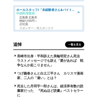
ホールスタッフ/「未経験者さん&バイトデビューも大歓迎」残業ほぼなし×1日3時間〜勤務OK!フォロー体制も充実/広島県/広島市南区
＞
中国料理敦煌
広島県 広島市
時給1,150円～
正社員
スポンサー：求人ボックス
追悼
一覧を見る
長崎市出身・平和訴えた美輪明宏さん死去
ラストメッセージでも訴え「愛があれば 戦
争なんか起こりません」
つげ義春さんと白土三平さん カリスマ漫画
家、二人の「違い」とは？
死去した丹羽宇一郎さんは、経済界有数の読
書家だった 『死ぬほど読書』ベストセラー
に