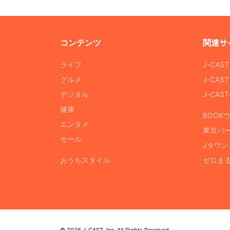
コンテンツ
関連サ
ライフ
J-CAS
グルメ
J-CAS
デジタル
J-CA
健康
BOOK
エンタメ
東京バ
セール
Jタウン
おうちスタイル
ゼロま