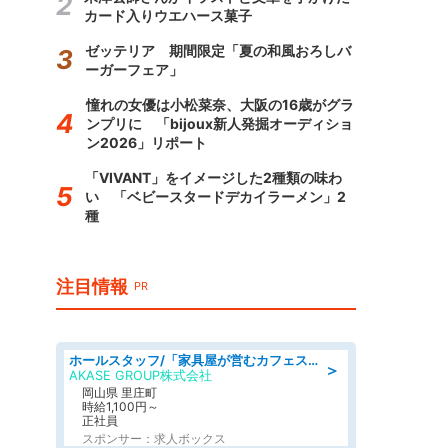
カード入りウエハース菓子
ゼッテリア 期間限定「夏の和風おろしバ
ーガーフェア」
憧れの女優は小松菜奈、大阪の16歳がグラ
ンプリに 「bijoux新人発掘オーディショ
ン2026」リポート
「VIVANT」をイメージした2種類の味わ
い 「ベビースタードデカイラーメン」2
種
注目情報
PR
ホールスタッフ/「家具屋が営むカフェスタッフ!」週2日～OK!嬉しいまかない付き/岡山県/浅口郡里庄町
＞
AKASE GROUP株式会社
岡山県 里庄町
時給1,100円～
正社員
スポンサー：求人ボックス