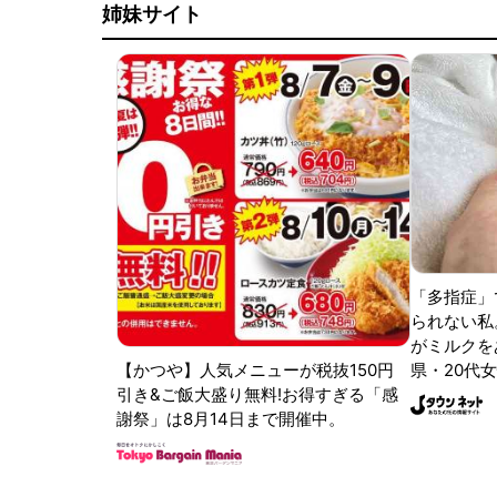
姉妹サイト
「多指症」
られない私
がミルクをあ
【かつや】人気メニューが税抜150円
県・20代女
引き&ご飯大盛り無料!お得すぎる「感
謝祭」は8月14日まで開催中。