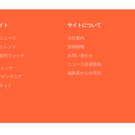
イト
サイトについて
Tニュース
会社案内
Tトレンド
採用情報
ST会社ウォッチ
お問い合わせ
ニュース読者投稿
ウォッチ
編集長からの手紙
ーゲンマニア
ネット
る