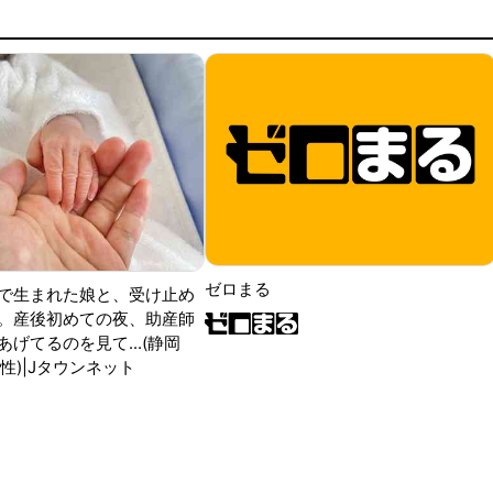
ゼロまる
で生まれた娘と、受け止め
。産後初めての夜、助産師
げてるのを見て...(静岡
性)|Jタウンネット