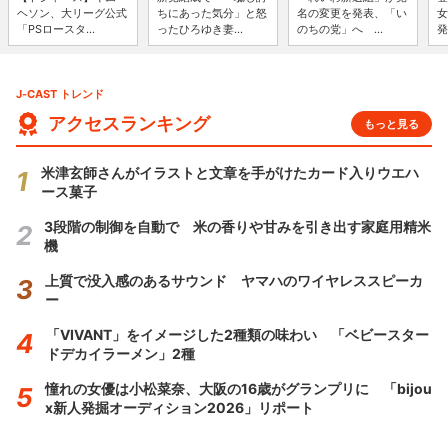
ヘソン、大リーグ公式
ちにあった気分」と怒
名の変更を発表、「い
女
「PSロースタ...
ったひろゆき妻...
のちの党」へ ...
発
J-CAST トレンド
アクセスランキング
もっと見る
米津玄師さんがイラストと文章を手がけたカード入りウエハ
ース菓子
3段階の制御を自動で 米の香りや甘みを引き出す家庭用精米
機
上質で没入感のあるサウンド ヤマハのワイヤレススピーカ
ー
「VIVANT」をイメージした2種類の味わい 「ベビースター
ドデカイラーメン」2種
憧れの女優は小松菜奈、大阪の16歳がグランプリに 「bijou
x新人発掘オーディション2026」リポート