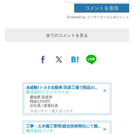
全てのコメントを見る
未経験/トヨタ自動車 田原工場で部品の運搬作業/tutumi
＞
株式会社テクノスマイル
愛知県 田原市
時給2,100円
正社員 / 派遣社員
スポンサー：求人ボックス
工事・土木施工管理/総合技術商社にて施工管理のお仕事/即日勤務可/車通勤可/工事・土木施工管理/生産・品質管理
＞
株式会社パソナ