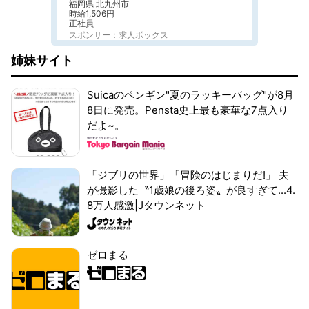
福岡県 北九州市
時給1,506円
正社員
スポンサー：求人ボックス
姉妹サイト
Suicaのペンギン"夏のラッキーバッグ"が8月
8日に発売。Pensta史上最も豪華な7点入り
だよ~。
「ジブリの世界」「冒険のはじまりだ!」 夫
が撮影した〝1歳娘の後ろ姿〟が良すぎて...4.
8万人感激|Jタウンネット
ゼロまる