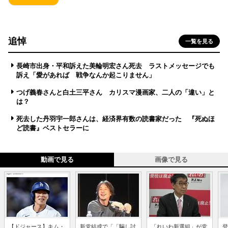
追悼
一覧を見る
長崎市出身・平和訴えた美輪明宏さん死去 ラストメッセージでも
訴え「愛があれば 戦争なんか起こりません」
つげ義春さんと白土三平さん カリスマ漫画家、二人の「違い」と
は？
死去した丹羽宇一郎さんは、経済界有数の読書家だった 『死ぬほ
ど読書』ベストセラーに
動画で見る
画像で見る
【ドジャース】キム・
新党結成で「「騙し討
「れいわ新選組」が党
登