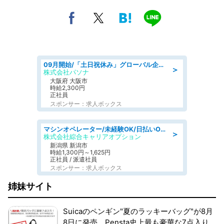
09月開始/「土日祝休み」グローバル企業での産業保健のお仕事/保健師/高時給/残業なし/服装自由
＞
株式会社パソナ
大阪府 大阪市
時給2,300円
正社員
スポンサー：求人ボックス
マシンオペレーター/未経験OK/日払いOK/寮費無料/交替制/20・30・40代活躍中
＞
株式会社綜合キャリアオプション
新潟県 新潟市
時給1,300円～1,625円
正社員 / 派遣社員
スポンサー：求人ボックス
姉妹サイト
Suicaのペンギン"夏のラッキーバッグ"が8月
8日に発売。Pensta史上最も豪華な7点入り