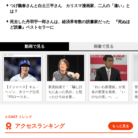
つげ義春さんと白土三平さん カリスマ漫画家、二人の「違い」と
は？
死去した丹羽宇一郎さんは、経済界有数の読書家だった 『死ぬほ
ど読書』ベストセラーに
動画で見る
画像で見る
【ドジャース】キム・
新党結成で「「騙し討
「れいわ新選組」が党
登
ヘソン、大リーグ公式
ちにあった気分」と怒
名の変更を発表、「い
女
「PSロースタ...
ったひろゆき妻...
のちの党」へ ...
発
J-CAST トレンド
アクセスランキング
もっと見る