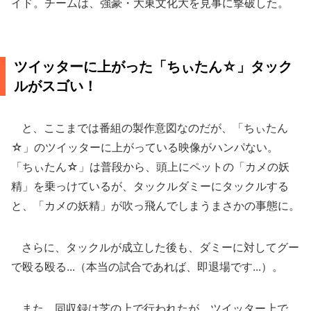
イド。チームは、強豪・大東文化大を見事に撃破した。
ツイッターに上がった「ちぃたん☆」タック
ルがスゴい！
と、ここまでは番組の製作意図なのだが、「ちぃたん
☆」のツイッターに上がっている映像がハンパない。
「ちぃたん☆」は普段から、頭上にペットの「カメの妖
精」を乗っけているが、タックルダミーにタックルする
と、「カメの妖精」が吹っ飛んでしまうまさかの事態に。
さらに、タックルが成立した後も、ダミーに対してグー
で殴る殴る...（本当の試合であれば、即退場です...）。
また、同収録は芝の上で行われたが、ツイッター上で