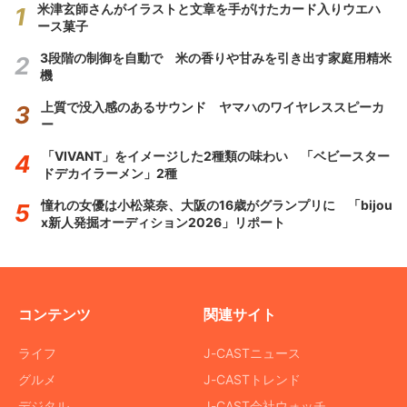
米津玄師さんがイラストと文章を手がけたカード入りウエハ
ース菓子
3段階の制御を自動で 米の香りや甘みを引き出す家庭用精米
機
上質で没入感のあるサウンド ヤマハのワイヤレススピーカ
ー
「VIVANT」をイメージした2種類の味わい 「ベビースター
ドデカイラーメン」2種
憧れの女優は小松菜奈、大阪の16歳がグランプリに 「bijou
x新人発掘オーディション2026」リポート
コンテンツ
関連サイト
ライフ
J-CASTニュース
グルメ
J-CASTトレンド
デジタル
J-CAST会社ウォッチ