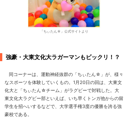
「ちぃたん☆」公式サイトより
強豪・大東文化大ラガーマンもビックリ！？
同コーナーは、運動神経抜群の「ちぃたん☆」が、様々
なスポーツを体験していくもの。1月20日の回は、大東文
化大と「ちぃたん☆チーム」がラグビーで対戦した。大
東文化大ラグビー部といえば、いち早くトンガ他からの留
学生を招へいするなどで、大学選手権3度の優勝を誇る強
豪校である。