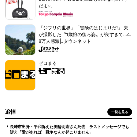
だよ~。
「ジブリの世界」「冒険のはじまりだ!」 夫
が撮影した〝1歳娘の後ろ姿〟が良すぎて...4.
8万人感激|Jタウンネット
ゼロまる
追悼
一覧を見る
長崎市出身・平和訴えた美輪明宏さん死去 ラストメッセージでも
訴え「愛があれば 戦争なんか起こりません」