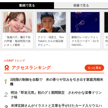
動画で見る
画像で見る
「鬼滅の刃」禰豆子役
ナイツ・塙宣之、You
解散のレペゼンフォッ
女
の声優・鬼頭明里の姿
Tuberヒカルの落語家
クス元リーダー・DJ S
利
にネット騒然 ...
デビュー...
HACHO...
ッ
J-CAST トレンド
アクセスランキング
もっと見る
3段階の制御を自動で 米の香りや甘みを引き出す家庭用精米
機
明治「即攻元気」初のグミ期間限定 さわやかな栄養ドリン
ク味
米津玄師さんがイラストと文章を手がけたカード入りウエハ