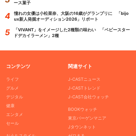
ース菓子
憧れの女優は小松菜奈、大阪の16歳がグランプリに 「bijo
ux新人発掘オーディション2026」リポート
「VIVANT」をイメージした2種類の味わい 「ベビースター
ドデカイラーメン」2種
コンテンツ
関連サイト
ライフ
J-CASTニュース
グルメ
J-CASTトレンド
デジタル
J-CAST会社ウォッチ
健康
BOOKウォッチ
エンタメ
東京バーゲンマニア
セール
Jタウンネット
おうちスタイル
ゼロまる