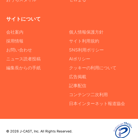
サイトについて
会社案内
個人情報保護方針
採用情報
サイト利用規約
お問い合わせ
SNS利用ポリシー
ニュース読者投稿
AIポリシー
編集長からの手紙
クッキーの利用について
広告掲載
記事配信
コンテンツ二次利用
日本インターネット報道協会
© 2026 J-CAST, Inc. All Rights Reserved.