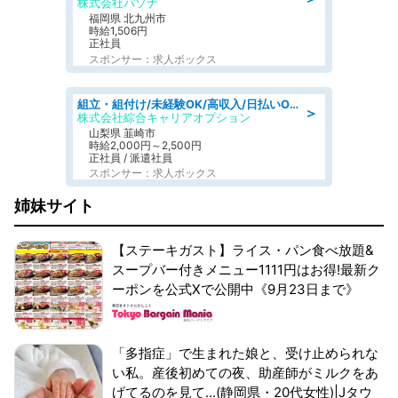
株式会社パソナ
福岡県 北九州市
時給1,506円
正社員
スポンサー：求人ボックス
組立・組付け/未経験OK/高収入/日払いOK/寮費無料/日勤
＞
株式会社綜合キャリアオプション
山梨県 韮崎市
時給2,000円～2,500円
正社員 / 派遣社員
スポンサー：求人ボックス
姉妹サイト
【ステーキガスト】ライス・パン食べ放題&
スープバー付きメニュー1111円はお得!最新ク
ーポンを公式Xで公開中《9月23日まで》
「多指症」で生まれた娘と、受け止められな
い私。産後初めての夜、助産師がミルクをあ
げてるのを見て...(静岡県・20代女性)|Jタウ