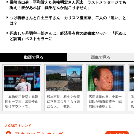
長崎市出身・平和訴えた美輪明宏さん死去 ラストメッセージでも
訴え「愛があれば 戦争なんか起こりません」
つげ義春さんと白土三平さん カリスマ漫画家、二人の「違い」と
は？
死去した丹羽宇一郎さんは、経済界有数の読書家だった 『死ぬほ
ど読書』ベストセラーに
動画で見る
画像で見る
「異物使用疑惑」元韓
熊本市長、相次ぐ余震
広島原爆の日、小沢一
張
国セーブ王、出場停止
に本音ぽつり「もう嫌
郎氏が高市政権を「戦
ォ
明けマウンドで...
だなぁ」 被災...
前回帰路線」と...
気
J-CAST トレンド