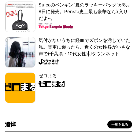
Suicaのペンギン"夏のラッキーバッグ"が8月
8日に発売。Pensta史上最も豪華な7点入り
だよ~。
気付かないうちに経血でズボンを汚していた
私。電車に乗ったら、近くの女性客が小さな
声で(千葉県・10代女性)|Jタウンネット
ゼロまる
追悼
一覧を見る