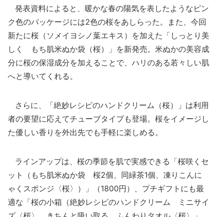
発表資料によると、暖かな春の陽気を表したようなピン
ク色のパッケージには2色の桜をあしらった。また、今回
新たに桜（ソメイヨシノ葉エキス）を加えた「しっとり美
しく もち肌米ぬか袋（桜）」を新発売。米ぬかの美容成
分に桜の保湿成分を加えることで、ハリのある若々しい肌
へと導いてくれる。
さらに、「絶妙レシピのハンドクリーム（桜）」は利用
者の要望に応えてチューブタイプも登場。桜をイメージし
た優しい香りを外出先でも手軽に楽しめる。
ラインアップは、桜の季節を肌で実感できる「桜咲くセ
ット（もち肌米ぬか袋 桜2個、同緑茶1個、凍りこんに
ゃくスポンジ〈桜〉）」（1800円）、プチギフトにも最
適な「桜の小箱（絶妙レシピのハンドクリーム ミニサイ
ズ〈桜〉、きちんと吸い取る ふんわりタオル〈桜〉」