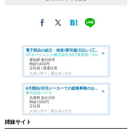
電子部品の組立・検査/寮完備/日払い/工場・製造
＞
UTエージェント株式会社AGT東海第一CU
愛知県 春日井市
時給1,400円
正社員 / 派遣社員
スポンサー：求人ボックス
8月開始/住宅メーカーでの総務事務のお仕事/駅近/即日勤務可/一般事務/人事労務
＞
株式会社パソナ
兵庫県 加古川市
時給1,550円
正社員
スポンサー：求人ボックス
姉妹サイト