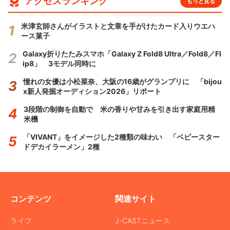
アクセスランキング
もっと見る
米津玄師さんがイラストと文章を手がけたカード入りウエハ
ース菓子
Galaxy折りたたみスマホ「Galaxy Z Fold8 Ultra／Fold8／Fl
ip8」 3モデル同時に
憧れの女優は小松菜奈、大阪の16歳がグランプリに 「bijou
x新人発掘オーディション2026」リポート
3段階の制御を自動で 米の香りや甘みを引き出す家庭用精
米機
「VIVANT」をイメージした2種類の味わい 「ベビースター
ドデカイラーメン」2種
コンテンツ
関連サイト
ライフ
J-CASTニュース