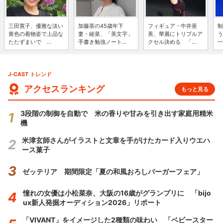
三田寛子、優雅な淡い
加藤茶の45歳年下
フィギュア・中井亜
制
黄色の着物姿で上品な
妻・綾菜、「美文字」
美、華麗にトリプルア
う
たたずまいで ...
手書き勉強ノート...
クセル決める 「...
一
J-CAST トレンド
アクセスランキング
もっと見る
3段階の制御を自動で 米の香りや甘みを引き出す家庭用精米
機
米津玄師さんがイラストと文章を手がけたカード入りウエハ
ース菓子
ゼッテリア 期間限定「夏の和風おろしバーガーフェア」
憧れの女優は小松菜奈、大阪の16歳がグランプリに 「bijo
ux新人発掘オーディション2026」リポート
「VIVANT」をイメージした2種類の味わい 「ベビースター