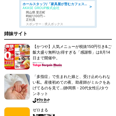
ホールスタッフ/「家具屋が営むカフェスタッフ!」週2日～OK!嬉しいまかない付き/岡山県/浅口郡里庄町
＞
AKASE GROUP株式会社
岡山県 里庄町
時給1,100円～
正社員
スポンサー：求人ボックス
姉妹サイト
【かつや】人気メニューが税抜150円引き&ご
飯大盛り無料!お得すぎる「感謝祭」は8月14
日まで開催中。
「多指症」で生まれた娘と、受け止められな
い私。産後初めての夜、助産師がミルクをあ
げてるのを見て...(静岡県・20代女性)|Jタウ
ンネット
ゼロまる