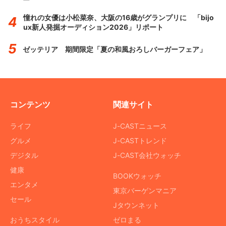
憧れの女優は小松菜奈、大阪の16歳がグランプリに 「bijo
ux新人発掘オーディション2026」リポート
ゼッテリア 期間限定「夏の和風おろしバーガーフェア」
コンテンツ
関連サイト
ライフ
J-CASTニュース
グルメ
J-CASTトレンド
デジタル
J-CAST会社ウォッチ
健康
BOOKウォッチ
エンタメ
東京バーゲンマニア
セール
Jタウンネット
おうちスタイル
ゼロまる