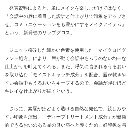
発表資料によると、単にメイクを楽しむだけではなく、
「会話中の唇に着目した設計と仕上がりで印象をアップさ
せ、コミュニケーションをも豊かにするメイクアイテム」
という、新発想のリップグロス。
ジェット粉砕した細かい色素を使用した「マイクロピグ
メント処方」により、唇が動く会話中もムラのない均一な
仕上がりを叶えてくれる。また、呼気に含まれるうるおい
を取り込む「モイストキャッチ成分」を配合。唇が乾きや
すい会話中もうるおいをキープするので、会話が弾むほど
キレイな仕上がりが続くという。
さらに、素唇がほどよく透ける自然な発色で、親しみや
すい印象を演出。「ディープトリートメント成分」が健康
的でうるおいのある品の良い唇へと導くため、好印象を与