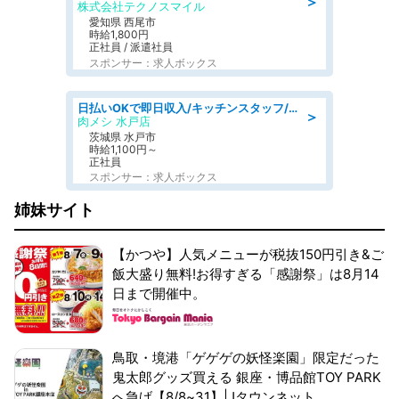
＞
株式会社テクノスマイル
愛知県 西尾市
時給1,800円
正社員 / 派遣社員
スポンサー：求人ボックス
日払いOKで即日収入/キッチンスタッフ/「原付免許必須」デリバリー業務など、自己成長可能な幅広い仕事に挑戦!髪型自由&ピアス・ネイルOK/茨城県/水戸市
＞
肉メシ 水戸店
茨城県 水戸市
時給1,100円～
正社員
スポンサー：求人ボックス
姉妹サイト
【かつや】人気メニューが税抜150円引き&ご
飯大盛り無料!お得すぎる「感謝祭」は8月14
日まで開催中。
鳥取・境港「ゲゲゲの妖怪楽園」限定だった
鬼太郎グッズ買える 銀座・博品館TOY PARK
へ急げ【8/8~31】|Jタウンネット