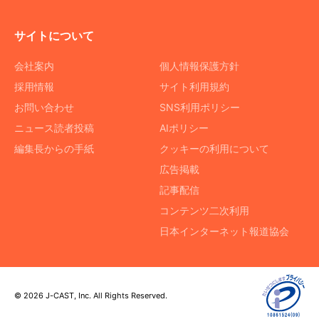
サイトについて
会社案内
個人情報保護方針
採用情報
サイト利用規約
お問い合わせ
SNS利用ポリシー
ニュース読者投稿
AIポリシー
編集長からの手紙
クッキーの利用について
広告掲載
記事配信
コンテンツ二次利用
日本インターネット報道協会
© 2026 J-CAST, Inc. All Rights Reserved.