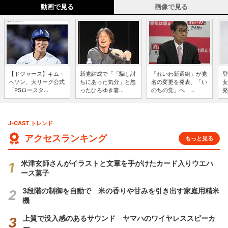
動画で見る
画像で見る
【ドジャース】キム・
新党結成で「「騙し討
「れいわ新選組」が党
登
ヘソン、大リーグ公式
ちにあった気分」と怒
名の変更を発表、「い
女
「PSロースタ...
ったひろゆき妻...
のちの党」へ ...
発
J-CAST トレンド
アクセスランキング
もっと見る
米津玄師さんがイラストと文章を手がけたカード入りウエハ
ース菓子
3段階の制御を自動で 米の香りや甘みを引き出す家庭用精米
機
上質で没入感のあるサウンド ヤマハのワイヤレススピーカ
ー