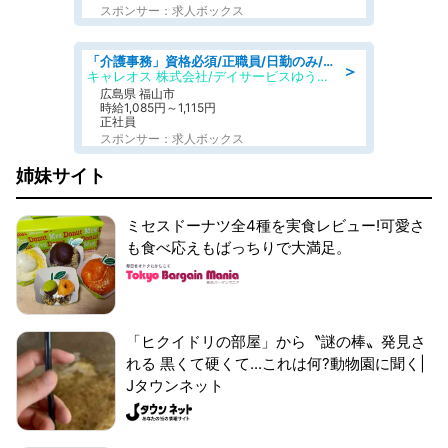
スポンサー：求人ボックス
「介護事務」資格必須/正職員/日勤のみ/デイサービス
＞
キャレオス 株式会社/デイサービスゆうゆう南本庄
広島県 福山市
時給1,085円～1,115円
正社員
スポンサー：求人ボックス
姉妹サイト
ミセスドーナツ全4種を実食レビュー!可愛さ
も食べ応えもばっちりで大満足。
「ヒクイドリの部屋」から〝謎の棒〟発見さ
れる 黒くて硬くて...これは何?動物園に聞く|
Jタウンネット