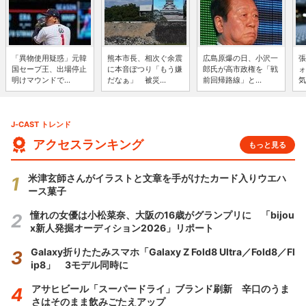
「異物使用疑惑」元韓
熊本市長、相次ぐ余震
広島原爆の日、小沢一
張
国セーブ王、出場停止
に本音ぽつり「もう嫌
郎氏が高市政権を「戦
ォ
明けマウンドで...
だなぁ」 被災...
前回帰路線」と...
気
J-CAST トレンド
アクセスランキング
もっと見る
米津玄師さんがイラストと文章を手がけたカード入りウエハ
ース菓子
憧れの女優は小松菜奈、大阪の16歳がグランプリに 「bijou
x新人発掘オーディション2026」リポート
Galaxy折りたたみスマホ「Galaxy Z Fold8 Ultra／Fold8／Fl
ip8」 3モデル同時に
アサヒビール「スーパードライ」ブランド刷新 辛口のうま
さはそのまま飲みごたえアップ