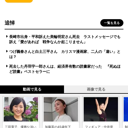
追悼
一覧を見る
長崎市出身・平和訴えた美輪明宏さん死去 ラストメッセージでも
訴え「愛があれば 戦争なんか起こりません」
つげ義春さんと白土三平さん カリスマ漫画家、二人の「違い」と
は？
死去した丹羽宇一郎さんは、経済界有数の読書家だった 『死ぬほ
ど読書』ベストセラーに
動画で見る
画像で見る
三田寛子、優雅な淡い
加藤茶の45歳年下
フィギュア・中井亜
制