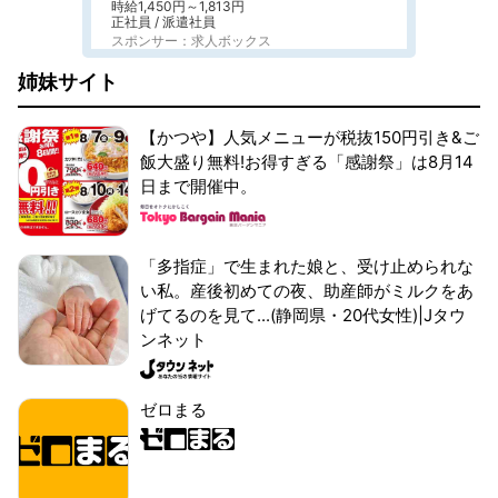
時給1,450円～1,813円
正社員 / 派遣社員
スポンサー：求人ボックス
姉妹サイト
【かつや】人気メニューが税抜150円引き&ご
飯大盛り無料!お得すぎる「感謝祭」は8月14
日まで開催中。
「多指症」で生まれた娘と、受け止められな
い私。産後初めての夜、助産師がミルクをあ
げてるのを見て...(静岡県・20代女性)|Jタウ
ンネット
ゼロまる