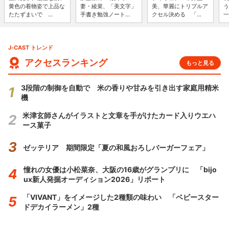
黄色の着物姿で上品な
妻・綾菜、「美文字」
美、華麗にトリプルア
う
たたずまいで ...
手書き勉強ノート...
クセル決める 「...
一
J-CAST トレンド
アクセスランキング
もっと見る
3段階の制御を自動で 米の香りや甘みを引き出す家庭用精米
機
米津玄師さんがイラストと文章を手がけたカード入りウエハ
ース菓子
ゼッテリア 期間限定「夏の和風おろしバーガーフェア」
憧れの女優は小松菜奈、大阪の16歳がグランプリに 「bijo
ux新人発掘オーディション2026」リポート
「VIVANT」をイメージした2種類の味わい 「ベビースター
ドデカイラーメン」2種