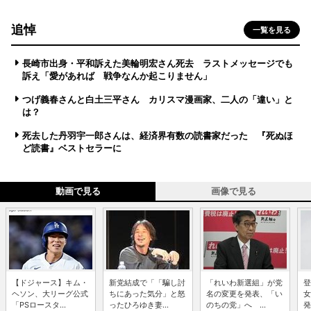
追悼
一覧を見る
長崎市出身・平和訴えた美輪明宏さん死去 ラストメッセージでも
訴え「愛があれば 戦争なんか起こりません」
つげ義春さんと白土三平さん カリスマ漫画家、二人の「違い」と
は？
死去した丹羽宇一郎さんは、経済界有数の読書家だった 『死ぬほ
ど読書』ベストセラーに
動画で見る
画像で見る
【ドジャース】キム・
新党結成で「「騙し討
「れいわ新選組」が党
登
ヘソン、大リーグ公式
ちにあった気分」と怒
名の変更を発表、「い
女
「PSロースタ...
ったひろゆき妻...
のちの党」へ ...
発