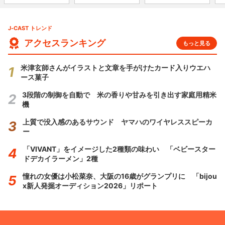
J-CAST トレンド
アクセスランキング
もっと見る
米津玄師さんがイラストと文章を手がけたカード入りウエハ
ース菓子
3段階の制御を自動で 米の香りや甘みを引き出す家庭用精米
機
上質で没入感のあるサウンド ヤマハのワイヤレススピーカ
ー
「VIVANT」をイメージした2種類の味わい 「ベビースター
ドデカイラーメン」2種
憧れの女優は小松菜奈、大阪の16歳がグランプリに 「bijou
x新人発掘オーディション2026」リポート