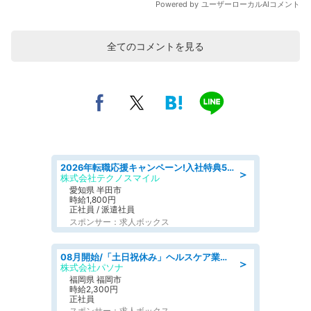
全てのコメントを見る
2026年転職応援キャンペーン!入社特典58万円/デンソーで働こう!自動車工場で小型部品の検査業務 denso aichi
＞
株式会社テクノスマイル
愛知県 半田市
時給1,800円
正社員 / 派遣社員
スポンサー：求人ボックス
08月開始/「土日祝休み」ヘルスケア業界の産業保健師/高時給/未経験OK/要資格:保健師、正看護師
＞
株式会社パソナ
福岡県 福岡市
時給2,300円
正社員
スポンサー：求人ボックス