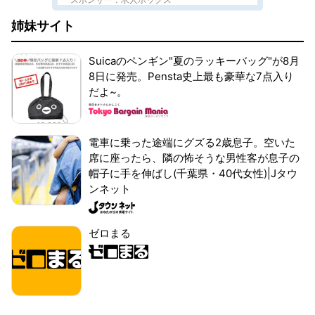
姉妹サイト
Suicaのペンギン"夏のラッキーバッグ"が8月
8日に発売。Pensta史上最も豪華な7点入り
だよ~。
電車に乗った途端にグズる2歳息子。空いた
席に座ったら、隣の怖そうな男性客が息子の
帽子に手を伸ばし(千葉県・40代女性)|Jタウ
ンネット
ゼロまる