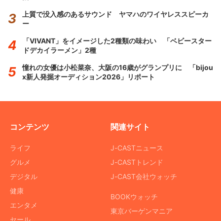
上質で没入感のあるサウンド ヤマハのワイヤレススピーカ
ー
「VIVANT」をイメージした2種類の味わい 「ベビースター
ドデカイラーメン」2種
憧れの女優は小松菜奈、大阪の16歳がグランプリに 「bijou
x新人発掘オーディション2026」リポート
コンテンツ
関連サイト
ライフ
J-CASTニュース
グルメ
J-CASTトレンド
デジタル
J-CAST会社ウォッチ
健康
BOOKウォッチ
エンタメ
東京バーゲンマニア
セール