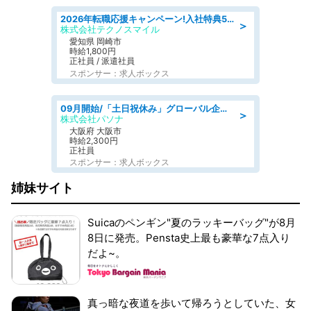
2026年転職応援キャンペーン!入社特典58万円/デンソーで働こう!自動車工場で小型部品の検査業務 denso aichi
＞
株式会社テクノスマイル
愛知県 岡崎市
時給1,800円
正社員 / 派遣社員
スポンサー：求人ボックス
09月開始/「土日祝休み」グローバル企業での産業保健のお仕事/保健師/高時給/残業なし/服装自由
＞
株式会社パソナ
大阪府 大阪市
時給2,300円
正社員
スポンサー：求人ボックス
姉妹サイト
Suicaのペンギン"夏のラッキーバッグ"が8月
8日に発売。Pensta史上最も豪華な7点入り
だよ~。
真っ暗な夜道を歩いて帰ろうとしていた、女