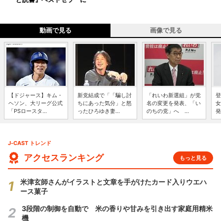
動画で見る
画像で見る
【ドジャース】キム・
新党結成で「「騙し討
「れいわ新選組」が党
登
ヘソン、大リーグ公式
ちにあった気分」と怒
名の変更を発表、「い
女
「PSロースタ...
ったひろゆき妻...
のちの党」へ ...
発
J-CAST トレンド
アクセスランキング
もっと見る
米津玄師さんがイラストと文章を手がけたカード入りウエハ
ース菓子
3段階の制御を自動で 米の香りや甘みを引き出す家庭用精米
機