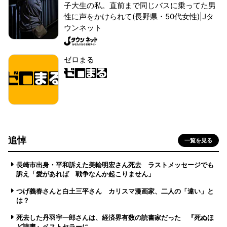
子大生の私。直前まで同じバスに乗ってた男
性に声をかけられて(長野県・50代女性)|Jタ
ウンネット
ゼロまる
追悼
一覧を見る
長崎市出身・平和訴えた美輪明宏さん死去 ラストメッセージでも
訴え「愛があれば 戦争なんか起こりません」
つげ義春さんと白土三平さん カリスマ漫画家、二人の「違い」と
は？
死去した丹羽宇一郎さんは、経済界有数の読書家だった 『死ぬほ
ど読書』ベストセラーに