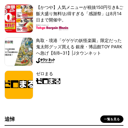
【かつや】人気メニューが税抜150円引き&ご
飯大盛り無料!お得すぎる「感謝祭」は8月14
日まで開催中。
鳥取・境港「ゲゲゲの妖怪楽園」限定だった
鬼太郎グッズ買える 銀座・博品館TOY PARK
へ急げ【8/8~31】|Jタウンネット
ゼロまる
追悼
一覧を見る