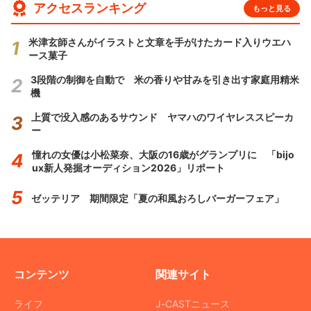
アクセスランキング
もっと見る
米津玄師さんがイラストと文章を手がけたカード入りウエハ
ース菓子
3段階の制御を自動で 米の香りや甘みを引き出す家庭用精米
機
上質で没入感のあるサウンド ヤマハのワイヤレススピーカ
ー
憧れの女優は小松菜奈、大阪の16歳がグランプリに 「bijo
ux新人発掘オーディション2026」リポート
ゼッテリア 期間限定「夏の和風おろしバーガーフェア」
コンテンツ
関連サイト
ライフ
J-CASTニュース