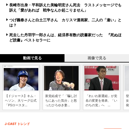
長崎市出身・平和訴えた美輪明宏さん死去 ラストメッセージでも
訴え「愛があれば 戦争なんか起こりません」
つげ義春さんと白土三平さん カリスマ漫画家、二人の「違い」と
は？
死去した丹羽宇一郎さんは、経済界有数の読書家だった 『死ぬほ
ど読書』ベストセラーに
動画で見る
画像で見る
【ドジャース】キム・
新党結成で「「騙し討
「れいわ新選組」が党
登
ヘソン、大リーグ公式
ちにあった気分」と怒
名の変更を発表、「い
女
「PSロースタ...
ったひろゆき妻...
のちの党」へ ...
発
J-CAST トレンド