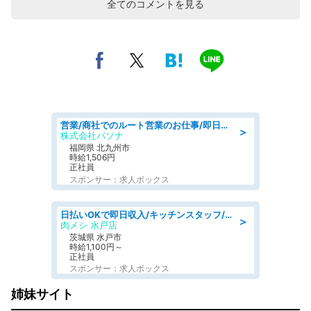
全てのコメントを見る
営業/商社でのルート営業のお仕事/即日勤務可/車通勤可/営業
＞
株式会社パソナ
福岡県 北九州市
時給1,506円
正社員
スポンサー：求人ボックス
日払いOKで即日収入/キッチンスタッフ/「原付免許必須」デリバリー業務など、自己成長可能な幅広い仕事に挑戦!髪型自由&ピアス・ネイルOK/茨城県/水戸市
＞
肉メシ 水戸店
茨城県 水戸市
時給1,100円～
正社員
スポンサー：求人ボックス
姉妹サイト