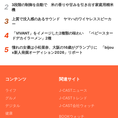
3段階の制御を自動で 米の香りや甘みを引き出す家庭用精米
機
上質で没入感のあるサウンド ヤマハのワイヤレススピーカ
ー
「VIVANT」をイメージした2種類の味わい 「ベビースター
ドデカイラーメン」2種
憧れの女優は小松菜奈、大阪の16歳がグランプリに 「bijou
x新人発掘オーディション2026」リポート
コンテンツ
関連サイト
ライフ
J-CASTニュース
グルメ
J-CASTトレンド
デジタル
J-CAST会社ウォッチ
健康
BOOKウォッチ