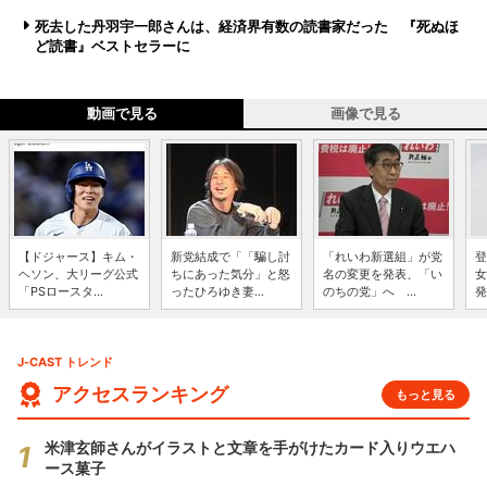
死去した丹羽宇一郎さんは、経済界有数の読書家だった 『死ぬほ
ど読書』ベストセラーに
動画で見る
画像で見る
【ドジャース】キム・
新党結成で「「騙し討
「れいわ新選組」が党
登
ヘソン、大リーグ公式
ちにあった気分」と怒
名の変更を発表、「い
女
「PSロースタ...
ったひろゆき妻...
のちの党」へ ...
発
J-CAST トレンド
アクセスランキング
もっと見る
米津玄師さんがイラストと文章を手がけたカード入りウエハ
ース菓子