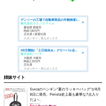
デンソーの工場で自動車部品の外観検査/denso aichi
＞
株式会社テクノスマイル
愛知県 西尾市
時給1,800円
正社員 / 派遣社員
スポンサー：求人ボックス
09月開始/「土日祝休み」グローバル企業での産業保健のお仕事/保健師/高時給/残業なし/服装自由
＞
株式会社パソナ
大阪府 大阪市
時給2,300円
正社員
スポンサー：求人ボックス
姉妹サイト
Suicaのペンギン"夏のラッキーバッグ"が8月
8日に発売。Pensta史上最も豪華な7点入り
だよ~。