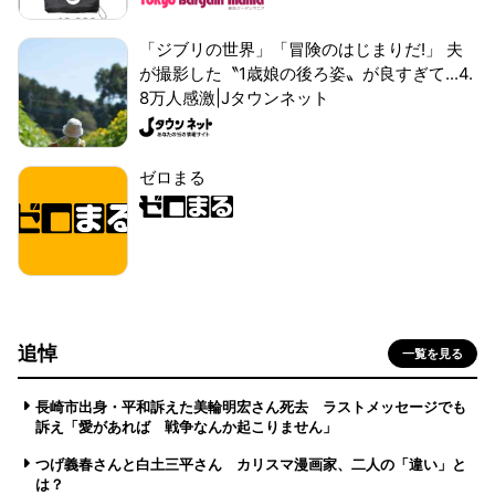
「ジブリの世界」「冒険のはじまりだ!」 夫
が撮影した〝1歳娘の後ろ姿〟が良すぎて...4.
8万人感激|Jタウンネット
ゼロまる
追悼
一覧を見る
長崎市出身・平和訴えた美輪明宏さん死去 ラストメッセージでも
訴え「愛があれば 戦争なんか起こりません」
つげ義春さんと白土三平さん カリスマ漫画家、二人の「違い」と
は？