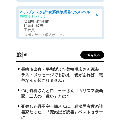
ヘルプデスク/外資系保険業界でのITヘルプデスク業務/駅近/即日勤務可/ヘルプデスク
＞
株式会社パソナ
福岡県 北九州市
時給4,167円
正社員
スポンサー：求人ボックス
追悼
一覧を見る
長崎市出身・平和訴えた美輪明宏さん死去
ラストメッセージでも訴え「愛があれば 戦
争なんか起こりません」
つげ義春さんと白土三平さん カリスマ漫画
家、二人の「違い」とは？
死去した丹羽宇一郎さんは、経済界有数の読
書家だった 『死ぬほど読書』ベストセラー
に