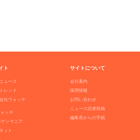
イト
サイトについて
Tニュース
会社案内
Tトレンド
採用情報
ST会社ウォッチ
お問い合わせ
ニュース読者投稿
ウォッチ
編集長からの手紙
ーゲンマニア
ネット
る