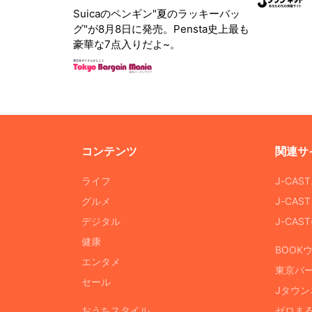
Suicaのペンギン"夏のラッキーバッ
グ"が8月8日に発売。Pensta史上最も
豪華な7点入りだよ~。
コンテンツ
関連サ
ライフ
J-CAS
グルメ
J-CAS
デジタル
J-CA
健康
BOOK
エンタメ
東京バ
セール
Jタウン
おうちスタイル
ゼロま