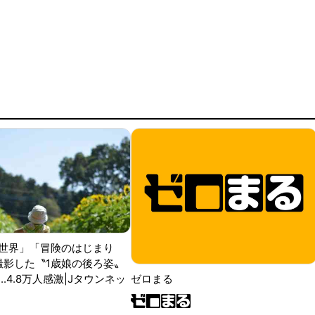
世界」「冒険のはじまり
が撮影した〝1歳娘の後ろ姿〟
ゼロまる
..4.8万人感激|Jタウンネッ