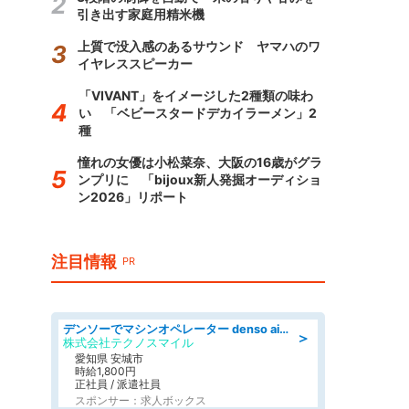
引き出す家庭用精米機
上質で没入感のあるサウンド ヤマハのワ
イヤレススピーカー
「VIVANT」をイメージした2種類の味わ
い 「ベビースタードデカイラーメン」2
種
憧れの女優は小松菜奈、大阪の16歳がグラ
ンプリに 「bijoux新人発掘オーディショ
ン2026」リポート
注目情報
PR
デンソーでマシンオペレーター denso aichi
＞
株式会社テクノスマイル
愛知県 安城市
時給1,800円
正社員 / 派遣社員
スポンサー：求人ボックス