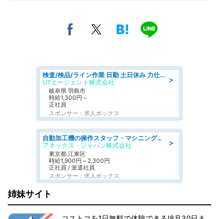
検査/検品/ライン作業 日勤 土日休み 力仕事ほぼなし 座り作業メイン 検品·検査
＞
UTエージェント株式会社
岐阜県 羽島市
時給1,300円～
正社員
スポンサー：求人ボックス
自動加工機の操作スタッフ・マシニングセンタ/工業系卒歓迎/未経験OK/週休2日制/転勤なし/男女活躍
＞
アネックス・ジャパン株式会社
東京都 江東区
時給1,900円～2,300円
正社員 / 派遣社員
スポンサー：求人ボックス
姉妹サイト
コストコを1日無料で体験できる!8月30日ま