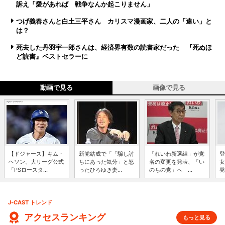
訴え「愛があれば 戦争なんか起こりません」
つげ義春さんと白土三平さん カリスマ漫画家、二人の「違い」と
は？
死去した丹羽宇一郎さんは、経済界有数の読書家だった 『死ぬほ
ど読書』ベストセラーに
動画で見る
画像で見る
【ドジャース】キム・
新党結成で「「騙し討
「れいわ新選組」が党
登
ヘソン、大リーグ公式
ちにあった気分」と怒
名の変更を発表、「い
女
「PSロースタ...
ったひろゆき妻...
のちの党」へ ...
発
J-CAST トレンド
アクセスランキング
もっと見る