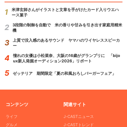
米津玄師さんがイラストと文章を手がけたカード入りウエハ
ース菓子
3段階の制御を自動で 米の香りや甘みを引き出す家庭用精米
機
上質で没入感のあるサウンド ヤマハのワイヤレススピーカ
ー
憧れの女優は小松菜奈、大阪の16歳がグランプリに 「bijo
ux新人発掘オーディション2026」リポート
ゼッテリア 期間限定「夏の和風おろしバーガーフェア」
コンテンツ
関連サイト
ライフ
J-CASTニュース
グルメ
J-CASTトレンド