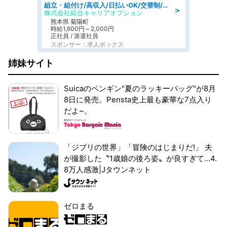
組立・組付け/高収入/日払いOK/交替制/20・30・40代活躍中/製造 工場
＞
株式会社綜合キャリアオプション
熊本県 菊陽町
時給1,600円～2,000円
正社員 / 派遣社員
スポンサー：求人ボックス
姉妹サイト
Suicaのペンギン"夏のラッキーバッグ"が8月
8日に発売。Pensta史上最も豪華な7点入り
だよ~。
「ジブリの世界」「冒険のはじまりだ!」 夫
が撮影した〝1歳娘の後ろ姿〟が良すぎて...4.
8万人感激|Jタウンネット
ゼロまる