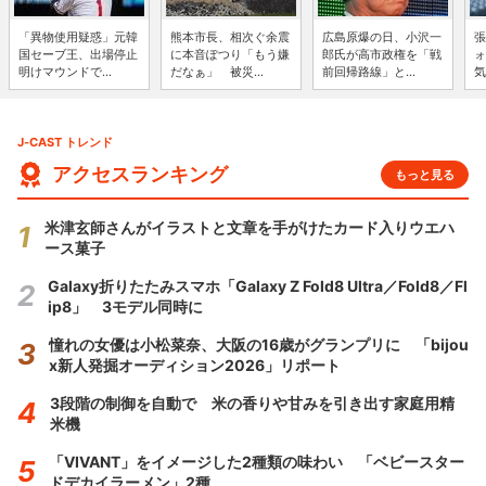
「異物使用疑惑」元韓
熊本市長、相次ぐ余震
広島原爆の日、小沢一
張
国セーブ王、出場停止
に本音ぽつり「もう嫌
郎氏が高市政権を「戦
ォ
明けマウンドで...
だなぁ」 被災...
前回帰路線」と...
気
J-CAST トレンド
アクセスランキング
もっと見る
米津玄師さんがイラストと文章を手がけたカード入りウエハ
ース菓子
Galaxy折りたたみスマホ「Galaxy Z Fold8 Ultra／Fold8／Fl
ip8」 3モデル同時に
憧れの女優は小松菜奈、大阪の16歳がグランプリに 「bijou
x新人発掘オーディション2026」リポート
3段階の制御を自動で 米の香りや甘みを引き出す家庭用精
米機
「VIVANT」をイメージした2種類の味わい 「ベビースター
ドデカイラーメン」2種