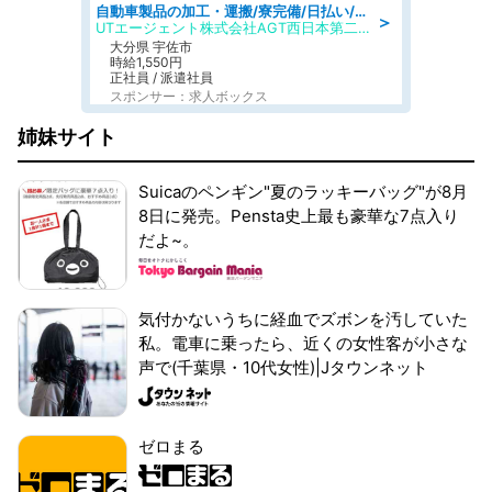
自動車製品の加工・運搬/寮完備/日払い/工場・製造
＞
UTエージェント株式会社AGT西日本第二CU
大分県 宇佐市
時給1,550円
正社員 / 派遣社員
スポンサー：求人ボックス
姉妹サイト
Suicaのペンギン"夏のラッキーバッグ"が8月
8日に発売。Pensta史上最も豪華な7点入り
だよ~。
気付かないうちに経血でズボンを汚していた
私。電車に乗ったら、近くの女性客が小さな
声で(千葉県・10代女性)|Jタウンネット
ゼロまる