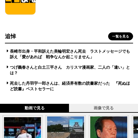
追悼
一覧を見る
長崎市出身・平和訴えた美輪明宏さん死去 ラストメッセージでも
訴え「愛があれば 戦争なんか起こりません」
つげ義春さんと白土三平さん カリスマ漫画家、二人の「違い」と
は？
死去した丹羽宇一郎さんは、経済界有数の読書家だった 『死ぬほ
ど読書』ベストセラーに
動画で見る
画像で見る