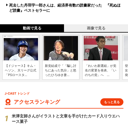
死去した丹羽宇一郎さんは、経済界有数の読書家だった 『死ぬほ
ど読書』ベストセラーに
動画で見る
画像で見る
【ドジャース】キム・
新党結成で「「騙し討
「れいわ新選組」が党
登
ヘソン、大リーグ公式
ちにあった気分」と怒
名の変更を発表、「い
女
「PSロースタ...
ったひろゆき妻...
のちの党」へ ...
発
J-CAST トレンド
アクセスランキング
もっと見る
米津玄師さんがイラストと文章を手がけたカード入りウエハ
ース菓子