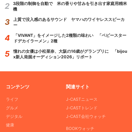
3段階の制御を自動で 米の香りや甘みを引き出す家庭用精米
機
上質で没入感のあるサウンド ヤマハのワイヤレススピーカ
ー
「VIVANT」をイメージした2種類の味わい 「ベビースター
ドデカイラーメン」2種
憧れの女優は小松菜奈、大阪の16歳がグランプリに 「bijou
x新人発掘オーディション2026」リポート
コンテンツ
関連サイト
ライフ
J-CASTニュース
グルメ
J-CASTトレンド
デジタル
J-CAST会社ウォッチ
健康
BOOKウォッチ