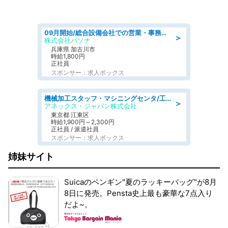
09月開始/総合設備会社での営業・事務のお仕事/車通勤可/賞与あり/営業/営業事務
＞
株式会社パソナ
兵庫県 加古川市
時給1,800円
正社員
スポンサー：求人ボックス
機械加工スタッフ・マシニングセンタ/工業系卒歓迎/未経験OK/男女活躍/転勤なし/交通費支給
＞
アネックス・ジャパン株式会社
東京都 江東区
時給1,900円～2,300円
正社員 / 派遣社員
スポンサー：求人ボックス
姉妹サイト
Suicaのペンギン"夏のラッキーバッグ"が8月
8日に発売。Pensta史上最も豪華な7点入り
だよ~。