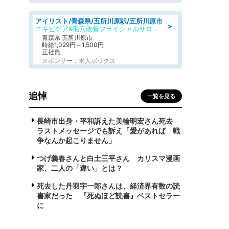
アイリスト/青森県/五所川原駅/五所川原市
＞
ニキビケア&毛穴改善フェイシャルサロン BELDAD
青森県 五所川原市
時給1,029円～1,500円
正社員
スポンサー：求人ボックス
追悼
一覧を見る
長崎市出身・平和訴えた美輪明宏さん死去
ラストメッセージでも訴え「愛があれば 戦
争なんか起こりません」
つげ義春さんと白土三平さん カリスマ漫画
家、二人の「違い」とは？
死去した丹羽宇一郎さんは、経済界有数の読
書家だった 『死ぬほど読書』ベストセラー
に