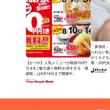
「多指症」
られない私
がミルクをあ
【かつや】人気メニューが税抜150円
県・20代女
引き&ご飯大盛り無料!お得すぎる「感
謝祭」は8月14日まで開催中。