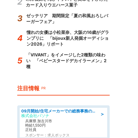
カード入りウエハース菓子
ゼッテリア 期間限定「夏の和風おろしバ
ーガーフェア」
憧れの女優は小松菜奈、大阪の16歳がグラ
ンプリに 「bijoux新人発掘オーディショ
ン2026」リポート
「VIVANT」をイメージした2種類の味わ
い 「ベビースタードデカイラーメン」2
種
注目情報
PR
09月開始/住宅メーカーでの総務事務のお仕事/駅近/車通勤可/一般事務/人事労務
＞
株式会社パソナ
兵庫県 加古川市
時給1,550円
正社員
スポンサー：求人ボックス