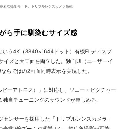
多彩な撮影モード、トリプルレンズカメラ搭載
型ながら手に馴染むサイズ感
いう4K（3840×1644ドット）有機ELディスプ
サイズと大画面を両立した。独自UI（ユーザーイ
9ならではの2画面同時表示を実現した。
（ドルビーアトモス）」に対応し、ソニー・ピクチャー
る独自チューニングのサウンドが楽しめる。
ージセンサーを採用した「トリプルレンズカメラ」
で光学2倍ズームや背景ボケ、超広角撮影が可能