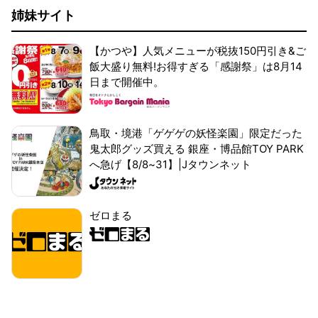
姉妹サイト
【かつや】人気メニューが税抜150円引き&ご
飯大盛り無料!お得すぎる「感謝祭」は8月14
日まで開催中。
鳥取・境港「ゲゲゲの妖怪楽園」限定だった
鬼太郎グッズ買える 銀座・博品館TOY PARK
へ急げ【8/8~31】|Jタウンネット
ゼロまる