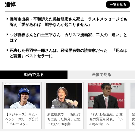
追悼
一覧を見る
長崎市出身・平和訴えた美輪明宏さん死去 ラストメッセージでも
訴え「愛があれば 戦争なんか起こりません」
つげ義春さんと白土三平さん カリスマ漫画家、二人の「違い」と
は？
死去した丹羽宇一郎さんは、経済界有数の読書家だった 『死ぬほ
ど読書』ベストセラーに
動画で見る
画像で見る
【ドジャース】キム・
新党結成で「「騙し討
「れいわ新選組」が党
登
ヘソン、大リーグ公式
ちにあった気分」と怒
名の変更を発表、「い
女
「PSロースタ...
ったひろゆき妻...
のちの党」へ ...
発