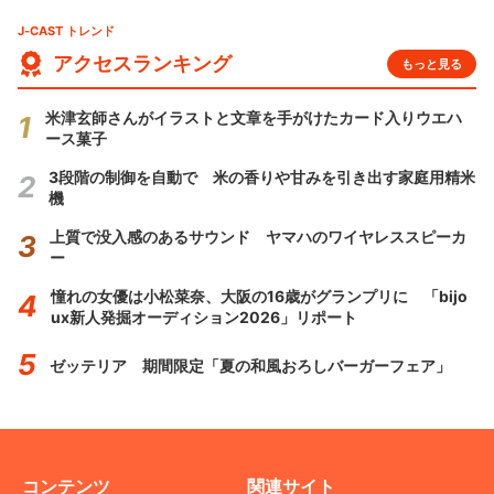
J-CAST トレンド
アクセスランキング
もっと見る
米津玄師さんがイラストと文章を手がけたカード入りウエハ
ース菓子
3段階の制御を自動で 米の香りや甘みを引き出す家庭用精米
機
上質で没入感のあるサウンド ヤマハのワイヤレススピーカ
ー
憧れの女優は小松菜奈、大阪の16歳がグランプリに 「bijo
ux新人発掘オーディション2026」リポート
ゼッテリア 期間限定「夏の和風おろしバーガーフェア」
コンテンツ
関連サイト