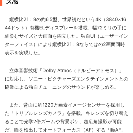
ズ感
縦横比21：9の約6.5型、世界初だという4K（3840×16
44ドット）有機ELディスプレーを搭載。幅72ミリの手に
馴染むサイズと大画面を両立した。独自UI（ユーザーイン
ターフェイス）により縦横比21：9ならではの2画面同時
表示を実現した。
立体音響技術「Dolby Atmos（ドルビーアトモス）」
に対応し、ソニー・ピクチャーズエンタテインメントとの
協業による独自チューニングのサウンドが楽しめる。
また、背面に約1220万画素イメージセンサーを採用し
た「トリプルレンズカメラ」を搭載。各レンズを切り替え
ることで光学2倍ズームや背景ボケ、超広角撮影が可能
だ。瞳を検出してオートフォーカス（AF）する「瞳AF」