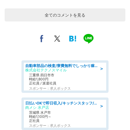
全てのコメントを見る
自動車部品の検査/寮費無料でしっかり稼げる denso aichi
＞
株式会社テクノスマイル
三重県 四日市市
時給1,800円
正社員 / 派遣社員
スポンサー：求人ボックス
日払いOKで即日収入/キッチンスタッフ/「原付免許必須」デリバリー業務など、自己成長可能な幅広い仕事に挑戦!髪型自由&ピアス・ネイルOK/茨城県/水戸市
＞
肉メシ 水戸店
茨城県 水戸市
時給1,100円～
正社員
スポンサー：求人ボックス