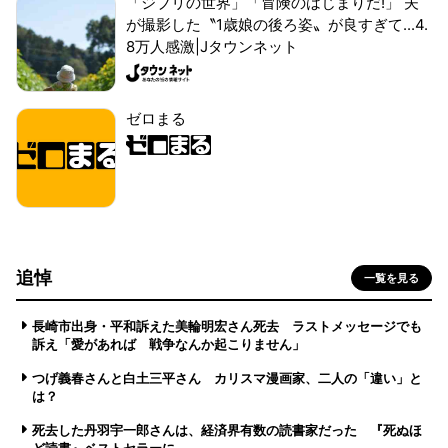
「ジブリの世界」「冒険のはじまりだ!」 夫
が撮影した〝1歳娘の後ろ姿〟が良すぎて...4.
8万人感激|Jタウンネット
ゼロまる
追悼
一覧を見る
長崎市出身・平和訴えた美輪明宏さん死去 ラストメッセージでも
訴え「愛があれば 戦争なんか起こりません」
つげ義春さんと白土三平さん カリスマ漫画家、二人の「違い」と
は？
死去した丹羽宇一郎さんは、経済界有数の読書家だった 『死ぬほ