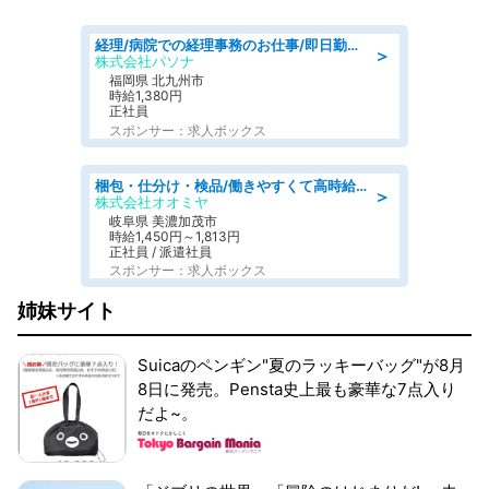
経理/病院での経理事務のお仕事/即日勤務可/車通勤可/経理/一般事務
＞
株式会社パソナ
福岡県 北九州市
時給1,380円
正社員
スポンサー：求人ボックス
梱包・仕分け・検品/働きやすくて高時給の仕分け作業長期休暇充実/残業なし
＞
株式会社オオミヤ
岐阜県 美濃加茂市
時給1,450円～1,813円
正社員 / 派遣社員
スポンサー：求人ボックス
姉妹サイト
Suicaのペンギン"夏のラッキーバッグ"が8月
8日に発売。Pensta史上最も豪華な7点入り
だよ~。