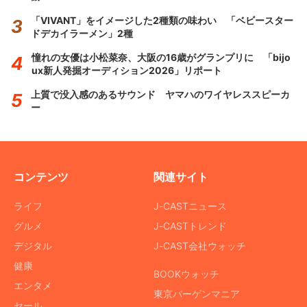
「VIVANT」をイメージした2種類の味わい 「ベビースター
ドデカイラーメン」2種
憧れの女優は小松菜奈、大阪の16歳がグランプリに 「bijo
ux新人発掘オーディション2026」リポート
上質で没入感のあるサウンド ヤマハのワイヤレススピーカ
ー
コンテンツ
関連サイト
ライフ
J-CASTニュース
グルメ
J-CASTトレンド
デジタル
J-CAST会社ウォッチ
健康
BOOKウォッチ
エンタメ
東京バーゲンマニア
セール