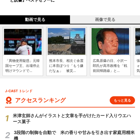
ど読書』ベストセラーに
動画で見る
画像で見る
「異物使用疑惑」元韓
熊本市長、相次ぐ余震
広島原爆の日、小沢一
張
国セーブ王、出場停止
に本音ぽつり「もう嫌
郎氏が高市政権を「戦
ォ
明けマウンドで...
だなぁ」 被災...
前回帰路線」と...
気
J-CAST トレンド
アクセスランキング
もっと見る
米津玄師さんがイラストと文章を手がけたカード入りウエハ
ース菓子
3段階の制御を自動で 米の香りや甘みを引き出す家庭用精米
機