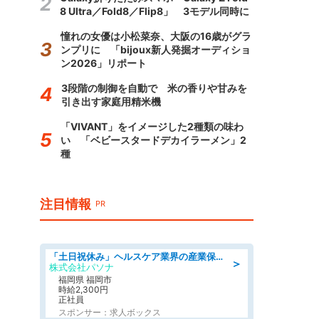
8 Ultra／Fold8／Flip8」 3モデル同時に
憧れの女優は小松菜奈、大阪の16歳がグラ
ンプリに 「bijoux新人発掘オーディショ
ン2026」リポート
3段階の制御を自動で 米の香りや甘みを
引き出す家庭用精米機
「VIVANT」をイメージした2種類の味わ
い 「ベビースタードデカイラーメン」2
種
注目情報
PR
「土日祝休み」ヘルスケア業界の産業保健師/高時給/未経験OK/要資格:保健師、正看護師
＞
株式会社パソナ
福岡県 福岡市
時給2,300円
正社員
スポンサー：求人ボックス