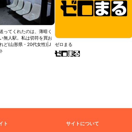
送ってくれたのは、薄暗く
い無人駅。私は切符を買お
ど(山形県・20代女性)|J
ゼロまる
ト
イト
サイトについて