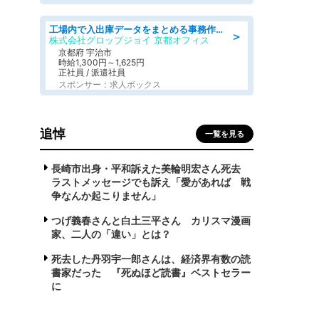
工場内で入出庫データをまとめる事務作業/車通勤OK/交通費支給/食堂あり
＞
株式会社グロップジョイ 京都オフィス
京都府 宇治市
時給1,300円～1,625円
正社員 / 派遣社員
スポンサー：求人ボックス
追悼
一覧を見る
長崎市出身・平和訴えた美輪明宏さん死去
ラストメッセージでも訴え「愛があれば 戦
争なんか起こりません」
つげ義春さんと白土三平さん カリスマ漫画
家、二人の「違い」とは？
死去した丹羽宇一郎さんは、経済界有数の読
書家だった 『死ぬほど読書』ベストセラー
に