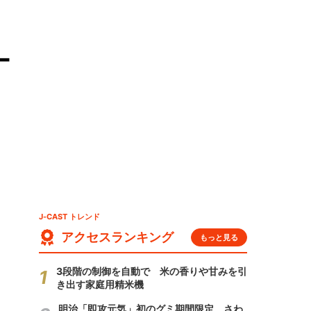
ー
J-CAST トレンド
アクセスランキング
もっと見る
3段階の制御を自動で 米の香りや甘みを引
き出す家庭用精米機
明治「即攻元気」初のグミ期間限定 さわ