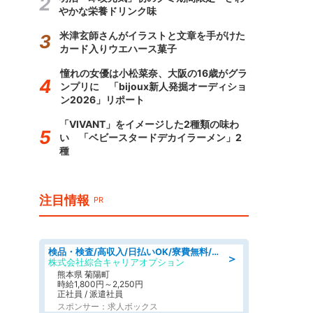
やかな栄養ドリンク味
米津玄師さんがイラストと文章を手がけた
カード入りウエハース菓子
憧れの女優は小松菜奈、大阪の16歳がグラ
ンプリに 「bijoux新人発掘オーディショ
ン2026」リポート
「VIVANT」をイメージした2種類の味わ
い 「ベビースタードデカイラーメン」2
種
注目情報
PR
検品・検査/高収入/日払いOK/寮費無料/日勤/20・30・40代活躍中
＞
株式会社綜合キャリアオプション
熊本県 菊陽町
時給1,800円～2,250円
正社員 / 派遣社員
スポンサー：求人ボックス