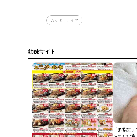
カッターナイフ
姉妹サイト
「多指症」
られない私