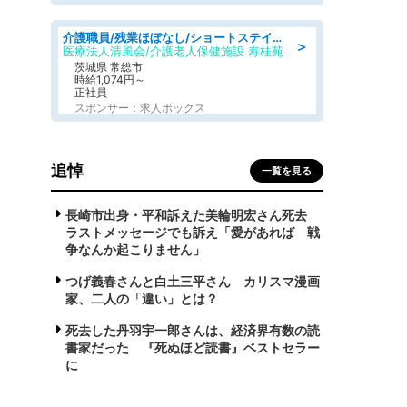
介護職員/残業ほぼなし/ショートステイの介護士/シフト相談可
＞
医療法人清風会/介護老人保健施設 寿桂苑
茨城県 常総市
時給1,074円～
正社員
スポンサー：求人ボックス
追悼
一覧を見る
長崎市出身・平和訴えた美輪明宏さん死去
ラストメッセージでも訴え「愛があれば 戦
争なんか起こりません」
つげ義春さんと白土三平さん カリスマ漫画
家、二人の「違い」とは？
死去した丹羽宇一郎さんは、経済界有数の読
書家だった 『死ぬほど読書』ベストセラー
に