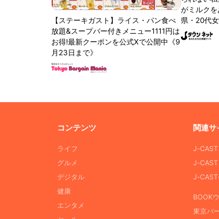
がミルクをあ
【ステーキガスト】ライス・パン食べ
県・20代女
放題&スープバー付きメニュー1111円は
お得!最新クーポンを公式Xで公開中《9
月23日まで》
コンテンツ
関連サ
ライフ
J-CAS
グルメ
J-CAS
デジタル
J-CA
健康
BOOK
エンタメ
東京バ