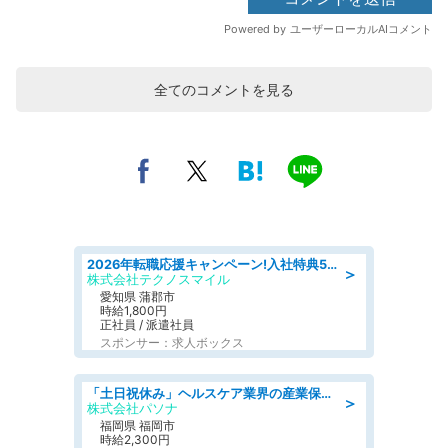
全てのコメントを見る
2026年転職応援キャンペーン!入社特典58万円/デンソーで働こう!自動車工場で小型部品の検査業務 denso aichi
＞
株式会社テクノスマイル
愛知県 蒲郡市
時給1,800円
正社員 / 派遣社員
スポンサー：求人ボックス
「土日祝休み」ヘルスケア業界の産業保健師/高時給/未経験OK/要資格:保健師、正看護師
＞
株式会社パソナ
福岡県 福岡市
時給2,300円