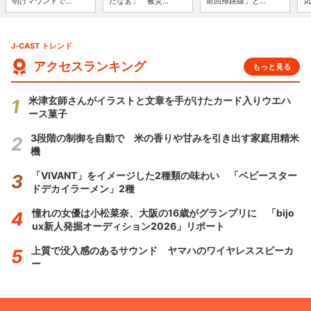
明けマウンドで...
だなぁ」 被災...
前回帰路線」と...
気
J-CAST トレンド
アクセスランキング
もっと見る
米津玄師さんがイラストと文章を手がけたカード入りウエハ
ース菓子
3段階の制御を自動で 米の香りや甘みを引き出す家庭用精米
機
「VIVANT」をイメージした2種類の味わい 「ベビースター
ドデカイラーメン」2種
憧れの女優は小松菜奈、大阪の16歳がグランプリに 「bijo
ux新人発掘オーディション2026」リポート
上質で没入感のあるサウンド ヤマハのワイヤレススピーカ
ー