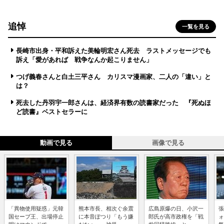
追悼
一覧を見る
長崎市出身・平和訴えた美輪明宏さん死去 ラストメッセージでも
訴え「愛があれば 戦争なんか起こりません」
つげ義春さんと白土三平さん カリスマ漫画家、二人の「違い」と
は？
死去した丹羽宇一郎さんは、経済界有数の読書家だった 『死ぬほ
ど読書』ベストセラーに
動画で見る
画像で見る
「異物使用疑惑」元韓
熊本市長、相次ぐ余震
広島原爆の日、小沢一
張
国セーブ王、出場停止
に本音ぽつり「もう嫌
郎氏が高市政権を「戦
ォ