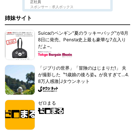
正社員
スポンサー：求人ボックス
姉妹サイト
Suicaのペンギン"夏のラッキーバッグ"が8月
8日に発売。Pensta史上最も豪華な7点入り
だよ~。
「ジブリの世界」「冒険のはじまりだ!」 夫
が撮影した〝1歳娘の後ろ姿〟が良すぎて...4.
8万人感激|Jタウンネット
ゼロまる