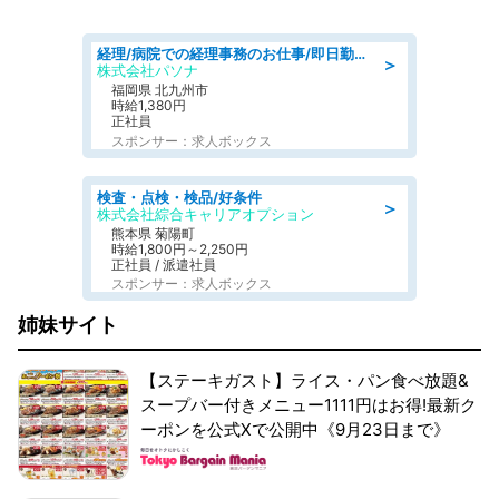
経理/病院での経理事務のお仕事/即日勤務可/車通勤可/経理/一般事務
＞
株式会社パソナ
福岡県 北九州市
時給1,380円
正社員
スポンサー：求人ボックス
検査・点検・検品/好条件
＞
株式会社綜合キャリアオプション
熊本県 菊陽町
時給1,800円～2,250円
正社員 / 派遣社員
スポンサー：求人ボックス
姉妹サイト
【ステーキガスト】ライス・パン食べ放題&
スープバー付きメニュー1111円はお得!最新ク
ーポンを公式Xで公開中《9月23日まで》