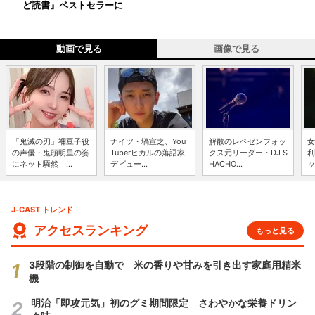
ど読書』ベストセラーに
動画で見る
画像で見る
「鬼滅の刃」禰豆子役
ナイツ・塙宣之、You
解散のレペゼンフォッ
女
の声優・鬼頭明里の姿
Tuberヒカルの落語家
クス元リーダー・DJ S
利
にネット騒然 ...
デビュー...
HACHO...
ッ
J-CAST トレンド
アクセスランキング
もっと見る
3段階の制御を自動で 米の香りや甘みを引き出す家庭用精米
機
明治「即攻元気」初のグミ期間限定 さわやかな栄養ドリン