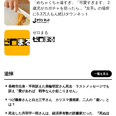
「めちゃくちゃ遠すぎ」「可愛すぎます」 2
歳児がカボチャを切ったら...〝左手〟の場所
に5.3万人もん絶|Jタウンネット
ゼロまる
追悼
一覧を見る
長崎市出身・平和訴えた美輪明宏さん死去 ラストメッセージでも
訴え「愛があれば 戦争なんか起こりません」
つげ義春さんと白土三平さん カリスマ漫画家、二人の「違い」と
は？
死去した丹羽宇一郎さんは、経済界有数の読書家だった 『死ぬほ