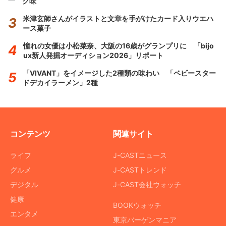
ク味
米津玄師さんがイラストと文章を手がけたカード入りウエハ
ース菓子
憧れの女優は小松菜奈、大阪の16歳がグランプリに 「bijo
ux新人発掘オーディション2026」リポート
「VIVANT」をイメージした2種類の味わい 「ベビースター
ドデカイラーメン」2種
コンテンツ
関連サイト
ライフ
J-CASTニュース
グルメ
J-CASTトレンド
デジタル
J-CAST会社ウォッチ
健康
BOOKウォッチ
エンタメ
東京バーゲンマニア