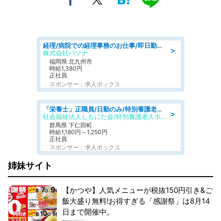
経理/病院での経理事務のお仕事/即日勤務可/車通勤可/経理/一般事務
＞
株式会社パソナ
福岡県 北九州市
時給1,380円
正社員
スポンサー：求人ボックス
「栄養士」正職員/日勤のみ/特別養護老人ホーム
＞
社会福祉法人しもにた会/特別養護老人ホーム かぶらの里
群馬県 下仁田町
時給1,180円～1,250円
正社員
スポンサー：求人ボックス
姉妹サイト
【かつや】人気メニューが税抜150円引き&ご
飯大盛り無料!お得すぎる「感謝祭」は8月14
日まで開催中。