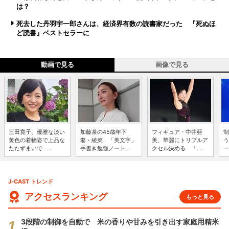
は？
死去した丹羽宇一郎さんは、経済界有数の読書家だった 『死ぬほ
ど読書』ベストセラーに
動画で見る
画像で見る
三田寛子、優雅な淡い
加藤茶の45歳年下
フィギュア・中井亜
制
黄色の着物姿で上品な
妻・綾菜、「美文字」
美、華麗にトリプルア
う
たたずまいで ...
手書き勉強ノート...
クセル決める 「...
一
J-CAST トレンド
アクセスランキング
もっと見る
3段階の制御を自動で 米の香りや甘みを引き出す家庭用精米