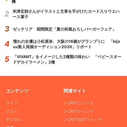
機
米津玄師さんがイラストと文章を手がけたカード入りウエハ
ース菓子
ゼッテリア 期間限定「夏の和風おろしバーガーフェア」
憧れの女優は小松菜奈、大阪の16歳がグランプリに 「bijo
ux新人発掘オーディション2026」リポート
「VIVANT」をイメージした2種類の味わい 「ベビースター
ドデカイラーメン」2種
コンテンツ
関連サイト
ライフ
J-CASTニュース
グルメ
J-CASTトレンド
デジタル
J-CAST会社ウォッチ