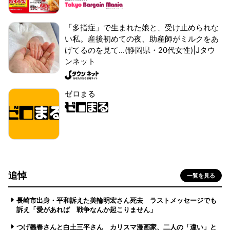
「多指症」で生まれた娘と、受け止められな
い私。産後初めての夜、助産師がミルクをあ
げてるのを見て...(静岡県・20代女性)|Jタウ
ンネット
ゼロまる
追悼
一覧を見る
長崎市出身・平和訴えた美輪明宏さん死去 ラストメッセージでも
訴え「愛があれば 戦争なんか起こりません」
つげ義春さんと白土三平さん カリスマ漫画家、二人の「違い」と