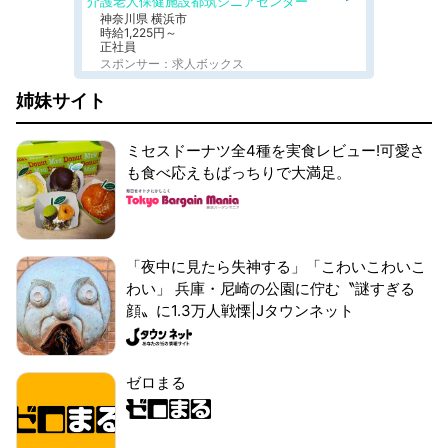
介護老人保健施設都筑シニアセンター
神奈川県 横浜市
時給1,225円～
正社員
スポンサー：求人ボックス
姉妹サイト
ミセスドーナツ全4種を実食レビュー!可愛さ
も食べ応えもばっちりで大満足。
「夜中に見たら失神する」「こわいこわいこ
わい」 兵庫・尼崎の公園に佇む〝謎すぎる
顔〟に1.3万人戦慄|Jタウンネット
ゼロまる