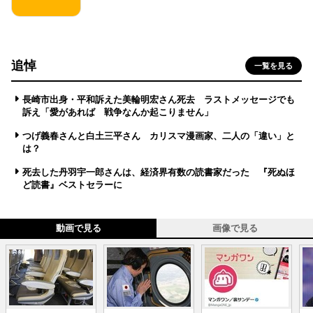
追悼
一覧を見る
長崎市出身・平和訴えた美輪明宏さん死去 ラストメッセージでも
訴え「愛があれば 戦争なんか起こりません」
つげ義春さんと白土三平さん カリスマ漫画家、二人の「違い」と
は？
死去した丹羽宇一郎さんは、経済界有数の読書家だった 『死ぬほ
ど読書』ベストセラーに
動画で見る
画像で見る