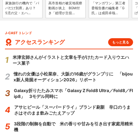
家族旅行の機内で「パ
高市首相の被災地視察
「マンガワン」第三者
コ
パだけ別席」あり？
動画が炎上 BGM付
委報告書の編集者「G
「
5児の父・エハ...
き「総理が主役...
氏」は成田卓哉...
げ
J-CAST トレンド
アクセスランキング
もっと見る
米津玄師さんがイラストと文章を手がけたカード入りウエハ
ース菓子
憧れの女優は小松菜奈、大阪の16歳がグランプリに 「bijou
x新人発掘オーディション2026」リポート
Galaxy折りたたみスマホ「Galaxy Z Fold8 Ultra／Fold8／Fl
ip8」 3モデル同時に
アサヒビール「スーパードライ」ブランド刷新 辛口のうま
さはそのまま飲みごたえアップ
3段階の制御を自動で 米の香りや甘みを引き出す家庭用精米
機