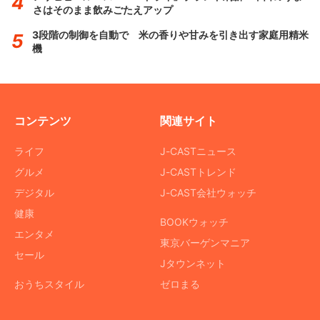
さはそのまま飲みごたえアップ
3段階の制御を自動で 米の香りや甘みを引き出す家庭用精米
機
コンテンツ
関連サイト
ライフ
J-CASTニュース
グルメ
J-CASTトレンド
デジタル
J-CAST会社ウォッチ
健康
BOOKウォッチ
エンタメ
東京バーゲンマニア
セール
Jタウンネット
おうちスタイル
ゼロまる