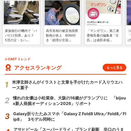
家族旅行の機内で「パ
高市首相の被災地視察
「マンガワン」第三者
コ
パだけ別席」あり？
動画が炎上 BGM付
委報告書の編集者「G
「
5児の父・エハ...
き「総理が主役...
氏」は成田卓哉...
げ
J-CAST トレンド
アクセスランキング
もっと見る
米津玄師さんがイラストと文章を手がけたカード入りウエハ
ース菓子
憧れの女優は小松菜奈、大阪の16歳がグランプリに 「bijou
x新人発掘オーディション2026」リポート
Galaxy折りたたみスマホ「Galaxy Z Fold8 Ultra／Fold8／Fl
ip8」 3モデル同時に
アサヒビール「スーパードライ」ブランド刷新 辛口のうま