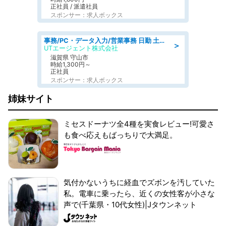
正社員 / 派遣社員
スポンサー：求人ボックス
事務/PC・データ入力/営業事務 日勤 土日休み 船舶用のエンジンを扱う会社 総合事務
＞
UTエージェント株式会社
滋賀県 守山市
時給1,300円～
正社員
スポンサー：求人ボックス
姉妹サイト
ミセスドーナツ全4種を実食レビュー!可愛さ
も食べ応えもばっちりで大満足。
気付かないうちに経血でズボンを汚していた
私。電車に乗ったら、近くの女性客が小さな
声で(千葉県・10代女性)|Jタウンネット