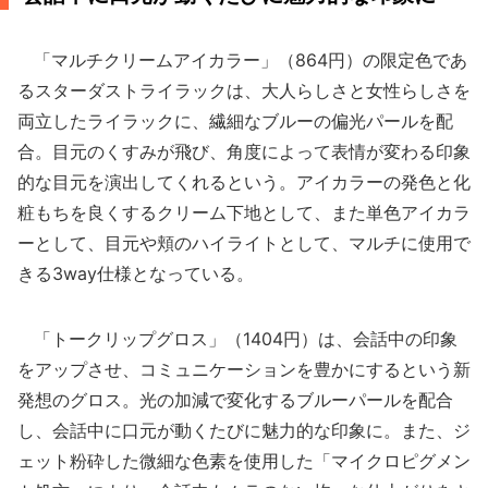
「マルチクリームアイカラー」（864円）の限定色であ
るスターダストライラックは、大人らしさと女性らしさを
両立したライラックに、繊細なブルーの偏光パールを配
合。目元のくすみが飛び、角度によって表情が変わる印象
的な目元を演出してくれるという。アイカラーの発色と化
粧もちを良くするクリーム下地として、また単色アイカラ
ーとして、目元や頬のハイライトとして、マルチに使用で
きる3way仕様となっている。
「トークリップグロス」（1404円）は、会話中の印象
をアップさせ、コミュニケーションを豊かにするという新
発想のグロス。光の加減で変化するブルーパールを配合
し、会話中に口元が動くたびに魅力的な印象に。また、ジ
ェット粉砕した微細な色素を使用した「マイクロピグメン