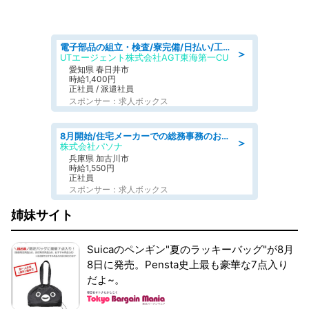
電子部品の組立・検査/寮完備/日払い/工場・製造
＞
UTエージェント株式会社AGT東海第一CU
愛知県 春日井市
時給1,400円
正社員 / 派遣社員
スポンサー：求人ボックス
8月開始/住宅メーカーでの総務事務のお仕事/駅近/即日勤務可/一般事務/人事労務
＞
株式会社パソナ
兵庫県 加古川市
時給1,550円
正社員
スポンサー：求人ボックス
姉妹サイト
Suicaのペンギン"夏のラッキーバッグ"が8月
8日に発売。Pensta史上最も豪華な7点入り
だよ~。