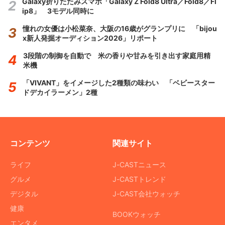
Galaxy折りたたみスマホ「Galaxy Z Fold8 Ultra／Fold8／Fl
ip8」 3モデル同時に
憧れの女優は小松菜奈、大阪の16歳がグランプリに 「bijou
x新人発掘オーディション2026」リポート
3段階の制御を自動で 米の香りや甘みを引き出す家庭用精
米機
「VIVANT」をイメージした2種類の味わい 「ベビースター
ドデカイラーメン」2種
コンテンツ
関連サイト
ライフ
J-CASTニュース
グルメ
J-CASTトレンド
デジタル
J-CAST会社ウォッチ
健康
BOOKウォッチ
エンタメ