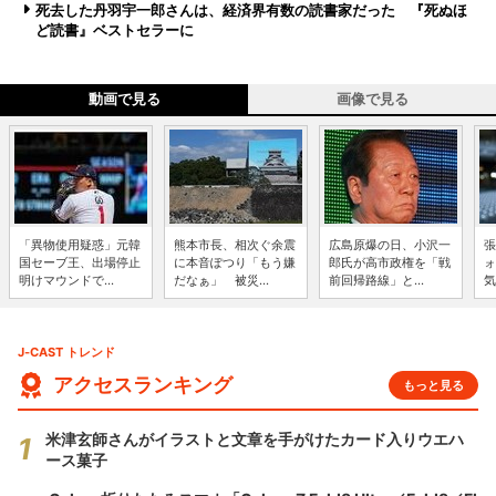
死去した丹羽宇一郎さんは、経済界有数の読書家だった 『死ぬほ
ど読書』ベストセラーに
動画で見る
画像で見る
「異物使用疑惑」元韓
熊本市長、相次ぐ余震
広島原爆の日、小沢一
張
国セーブ王、出場停止
に本音ぽつり「もう嫌
郎氏が高市政権を「戦
ォ
明けマウンドで...
だなぁ」 被災...
前回帰路線」と...
気
J-CAST トレンド
アクセスランキング
もっと見る
米津玄師さんがイラストと文章を手がけたカード入りウエハ
ース菓子